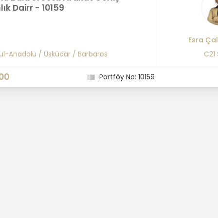
lık Dairr - 10159
Esra Çal
ul-Anadolu
/
Üsküdar
/
Barbaros
C21
00
Portföy No: 10159