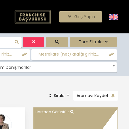
Giriş Yapın
Tüm Filtreler
iniz...
Metrekare (net) aralığı giriniz...
m Danışmanlar
Sırala
Aramayı Kaydet
Haritada Görüntüle