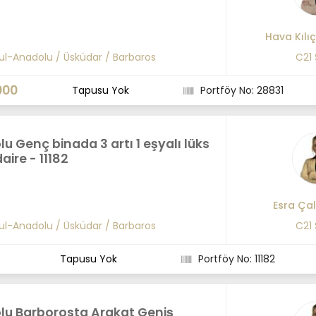
Hava Kılı
ul-Anadolu
/
Üsküdar
/
Barbaros
C21
000
Tapusu Yok
Portföy No: 28831
u Genç binada 3 artı 1 eşyalı lüks
daire - 11182
Esra Çal
ul-Anadolu
/
Üsküdar
/
Barbaros
C21
Tapusu Yok
Portföy No: 11182
lu Barborosta Arakat Geniş