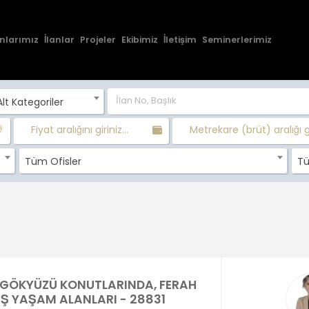
nlarımız
İlanlar
Projeler
Ekibimiz
İletişim
Seminerlerimiz
lt Kategoriler
Fiyat aralığını giriniz...
Metrekare (brüt) aralığı gir
Tüm Ofisler
Tü
GÖKYÜZÜ KONUTLARINDA, FERAH
İŞ YAŞAM ALANLARI - 28831