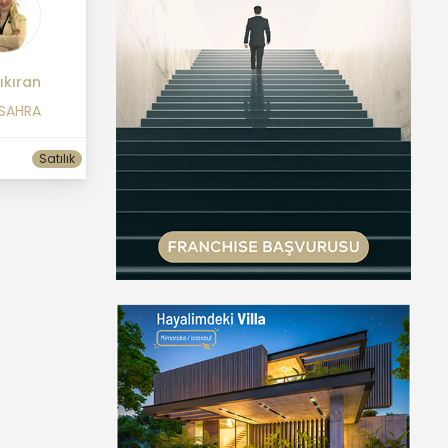
ıkıran
 SAHRA
Satılık