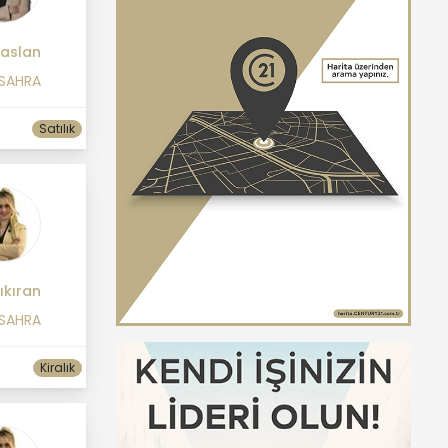
çaslan
 SAHRA
Satılık
ıkıran
 SAHRA
Kiralık