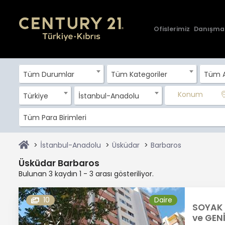
Ofislerimiz
Danışma
Tüm Durumlar
Tüm Kategoriler
Tüm A
Konum
Türkiye
İstanbul-Anadolu
Tüm Para Birimleri
İstanbul-Anadolu
Üsküdar
Barbaros
Üsküdar Barbaros
Bulunan 3 kaydın 1 - 3 arası gösteriliyor.
10
Daire
SOYAK 
ve GEN