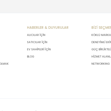
HABERLER & DUYURULAR
BİZİ SEÇME
ALICILAR İÇİN
KÖKLÜ MARKA
SATICILAR İÇİN
DENEYİMLİ EKİ
EV SAHİPLERİ İÇİN
GÜÇ BİRLİKTEL
BLOG
HİZMET ALANL
 OLMAK
NETWORKING