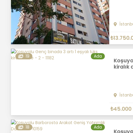
İstanb
₺13.750.
19
Ada
Koşuyol
kiralık 
İstanb
₺45.000
18
Ada
Koşuyo