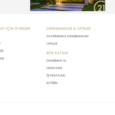
NİZ İÇİN 10 NEDEN
DANIŞMANLAR & OFİSLER
GAYRİMENKUL DANIŞMANLARI
P
OFİSLER
İĞİ
BİZE KATILIN
ARI
DANIŞMAN OL
FRANCHISE
İŞ FIRSATLARI
İLETİŞİM