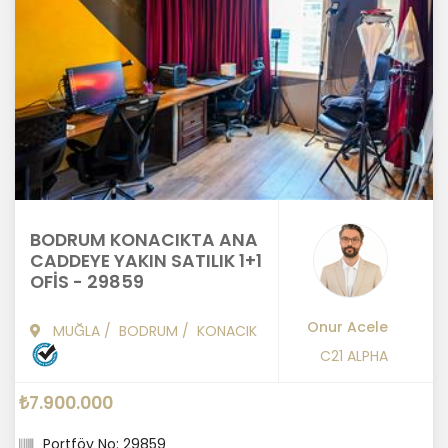
BODRUM KONACIKTA ANA
CADDEYE YAKIN SATILIK 1+1
OFİS - 29859
Onur Acele
MUĞLA
/
BODRUM
/
KONACIK
C21 ALPHA
₺7.900.000
Portföy No: 29859