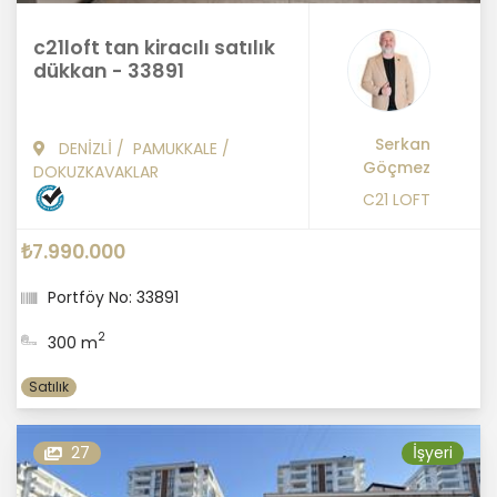
c21loft tan kiracılı satılık
dükkan - 33891
Serkan
DENİZLİ
/
PAMUKKALE
/
Göçmez
DOKUZKAVAKLAR
C21 LOFT
₺7.990.000
Portföy No: 33891
2
300 m
Satılık
27
İşyeri