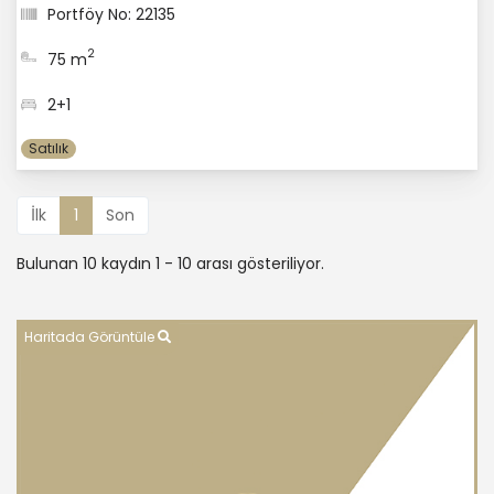
Portföy No: 22135
2
75 m
2+1
Satılık
İlk
1
Son
Bulunan 10 kaydın 1 - 10 arası gösteriliyor.
Haritada Görüntüle