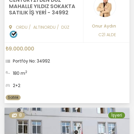
CENTURY21 DEN DÜZ
MAHALLE YILDIZ SOKAKTA
SATILIK İŞ YERİ - 34992
Onur Aydın
ORDU
/
ALTINORDU
/
DÜZ
C21 ALDE
₺9.000.000
Portföy No: 34992
2
180 m
2+2
Satılık
8
İşyeri