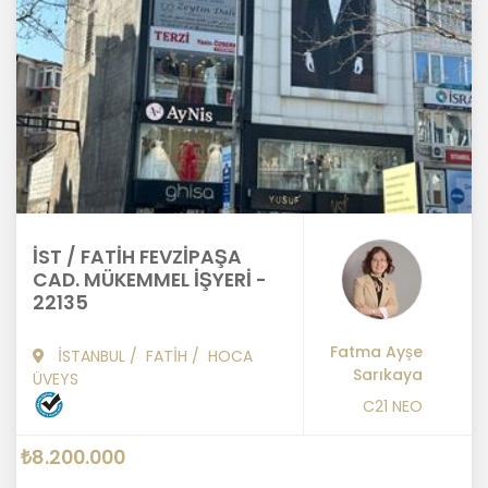
İST / FATİH FEVZİPAŞA
CAD. MÜKEMMEL İŞYERİ -
22135
Fatma Ayşe
İSTANBUL
/
FATİH
/
HOCA
Sarıkaya
ÜVEYS
C21 NEO
₺8.200.000