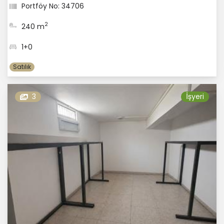
Portföy No: 34706
2
240 m
1+0
Satılık
3
İşyeri