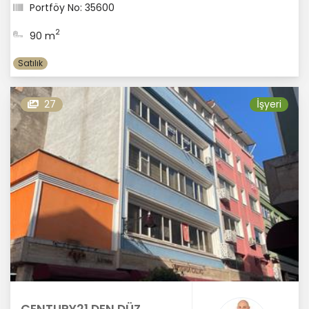
Portföy No: 35600
2
90 m
Satılık
27
İşyeri