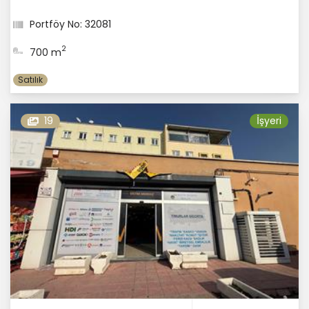
Portföy No: 32081
2
700 m
Satılık
19
İşyeri