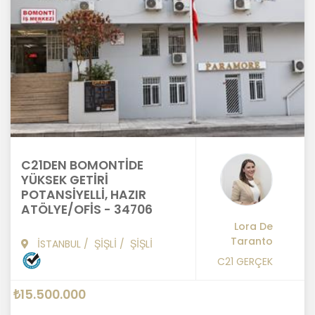
C21DEN BOMONTİDE
YÜKSEK GETİRİ
POTANSİYELLİ, HAZIR
ATÖLYE/OFİS - 34706
Lora De
Taranto
İSTANBUL
/
ŞİŞLİ
/
ŞİŞLİ
C21 GERÇEK
₺15.500.000