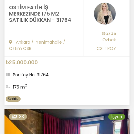
OSTİM FATİH İŞ
MERKEZİNDE 175 M2
SATILIK DÜKKAN - 31764
Gözde
Özbek
Ankara
/
Yenimahalle
/
Ostim OSB
C21 TROY
₺25.000.000
Portföy No: 31764
2
175 m
Satılık
33
İşyeri