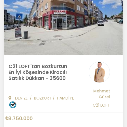
C21 LOFT'tan Bozkurtun
En İyi Köşesinde Kiracılı
Satılık Dükkan - 35600
Mehmet
Gürel
DENİZLİ
/
BOZKURT
/
HAMDİYE
C21 LOFT
₺8.750.000