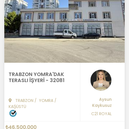
TRABZON YOMRA'DAK
TERASLI İŞYERİ - 32081
Aysun
TRABZON
/
YOMRA
/
Kaykusuz
KAŞÜSTÜ
C21 ROYAL
₺46.500.000