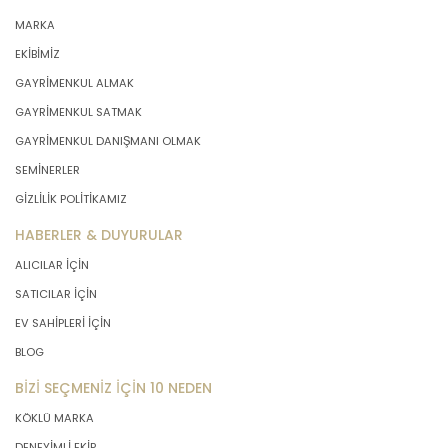
MARKA
EKİBİMİZ
GAYRİMENKUL ALMAK
GAYRİMENKUL SATMAK
GAYRİMENKUL DANIŞMANI OLMAK
SEMİNERLER
GİZLİLİK POLİTİKAMIZ
HABERLER & DUYURULAR
ALICILAR İÇİN
SATICILAR İÇİN
EV SAHİPLERİ İÇİN
BLOG
BİZİ SEÇMENİZ İÇİN 10 NEDEN
KÖKLÜ MARKA
DENEYİMLİ EKİP