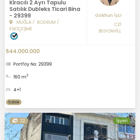
Kiracılı 2 Ayrı Tapulu
Satılık Dubleks Ticari Bina
- 29399
Gökhun İşci
MUĞLA
/
BODRUM
/
C21
ESKİÇEŞME
BEGONVİLL
₺44.000.000
Portföy No: 29399
2
160 m
4+1
Satılık
22
İşyeri