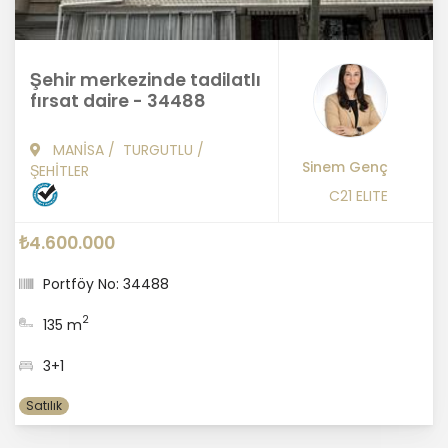
Şehir merkezinde tadilatlı
fırsat daire - 34488
MANİSA
/
TURGUTLU
/
Sinem Genç
ŞEHİTLER
C21 ELITE
₺4.600.000
Portföy No: 34488
2
135 m
3+1
Satılık