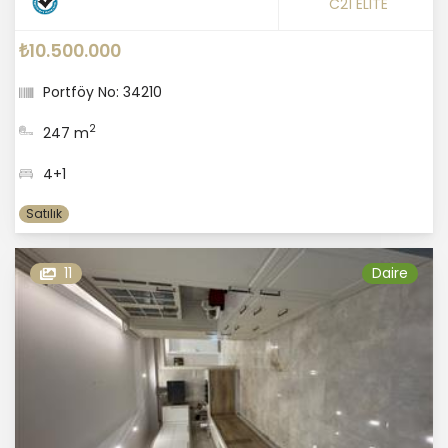
C21 ELITE
₺10.500.000
Portföy No: 34210
2
247 m
4+1
Satılık
11
Daire