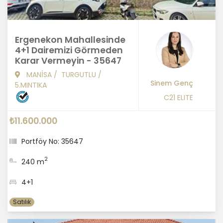
Ergenekon Mahallesinde
4+1 Dairemizi Görmeden
Karar Vermeyin - 35647
MANİSA
/
TURGUTLU
/
Sinem Genç
5.MINTIKA
C21 ELITE
₺11.600.000
Portföy No: 35647
2
240 m
4+1
Satılık