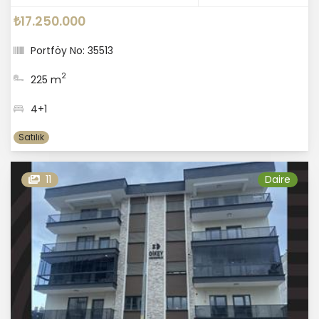
₺17.250.000
Portföy No: 35513
2
225 m
4+1
Satılık
11
Daire