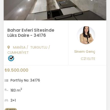
Bahar Evleri Sitesinde
Lüks Daire - 34176
MANİSA
/
TURGUTLU
/
Sinem Genç
CUMHURİYET
C21 ELITE
₺9.500.000
Portföy No: 34176
2
183 m
3+1