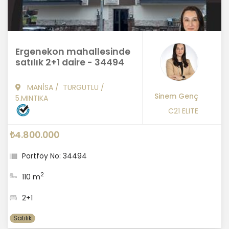
Ergenekon mahallesinde
satılık 2+1 daire - 34494
MANİSA
/
TURGUTLU
/
Sinem Genç
5.MINTIKA
C21 ELITE
₺4.800.000
Portföy No: 34494
2
110 m
2+1
Satılık