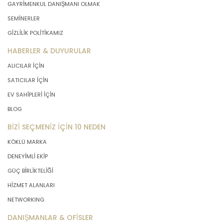
GAYRİMENKUL DANIŞMANI OLMAK
SEMİNERLER
GİZLİLİK POLİTİKAMIZ
HABERLER & DUYURULAR
ALICILAR İÇİN
SATICILAR İÇİN
EV SAHİPLERİ İÇİN
BLOG
BİZİ SEÇMENİZ İÇİN 10 NEDEN
KÖKLÜ MARKA
DENEYİMLİ EKİP
GÜÇ BİRLİKTELİĞİ
HİZMET ALANLARI
NETWORKING
DANIŞMANLAR & OFİSLER