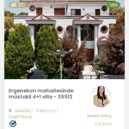
27
Villa
Ergenekon mahallesinde
müstakil 4+1 villa - 35513
MANİSA
/
TURGUTLU
/
Sinem Genç
5.MINTIKA M
C21 ELITE