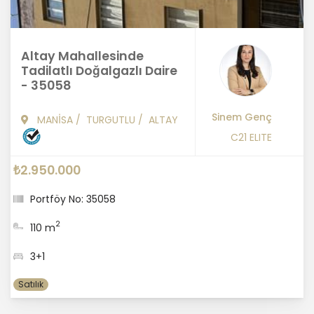
Altay Mahallesinde
Tadilatlı Doğalgazlı Daire
- 35058
Sinem Genç
MANİSA
/
TURGUTLU
/
ALTAY
C21 ELITE
₺2.950.000
Portföy No: 35058
2
110 m
3+1
Satılık