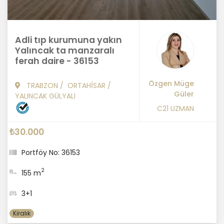
Adli tıp kurumuna yakın
Yalıncak ta manzaralı
ferah daire - 36153
Özgen Müge
TRABZON
/
ORTAHİSAR
/
Güler
YALINCAK GÜLYALI
C21 UZMAN
₺30.000
Portföy No: 36153
2
155 m
3+1
Kiralık