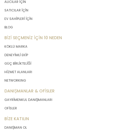
ALICILAR İÇİN
SATICILAR İÇİN
EV SAHİPLERİ İÇİN
BLOG
BİZİ SEÇMENİZ İÇİN 10 NEDEN
KÖKLÜ MARKA
DENEYİMLİ EKİP
GÜÇ BİRLİKTELİĞİ
HİZMET ALANLARI
NETWORKING
DANIŞMANLAR & OFİSLER
GAYRİMENKUL DANIŞMANLARI
OFİSLER
BİZE KATILIN
DANIŞMAN OL