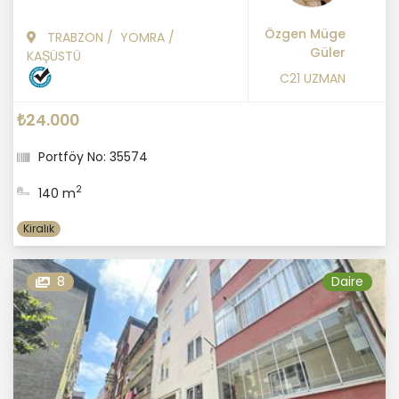
Özgen Müge
TRABZON
/
YOMRA
/
Güler
KAŞÜSTÜ
C21 UZMAN
₺24.000
Portföy No: 35574
2
140 m
Kiralık
8
Daire