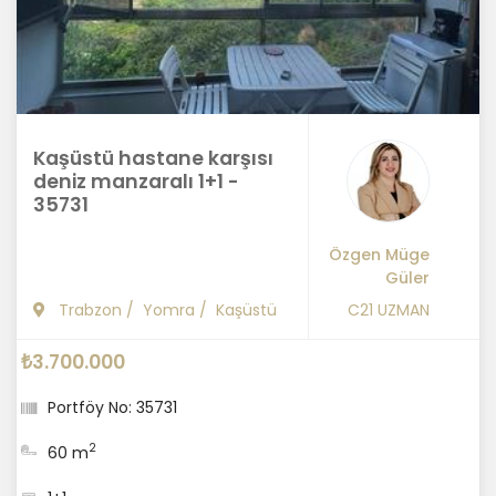
Kaşüstü hastane karşısı
deniz manzaralı 1+1 -
35731
Özgen Müge
Güler
Trabzon
/
Yomra
/
Kaşüstü
C21 UZMAN
₺3.700.000
Portföy No: 35731
2
60 m