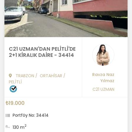
C21 UZMAN'DAN PELİTLİ'DE
2+1 KİRALIK DAİRE - 34414
Ravza Naz
TRABZON
/
ORTAHİSAR
/
Yılmaz
PELİTLİ
C21 UZMAN
₺19.000
Portföy No: 34414
2
130 m