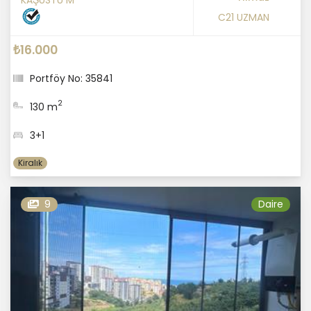
C21 UZMAN
₺16.000
Portföy No: 35841
2
130 m
3+1
Kiralık
9
Daire