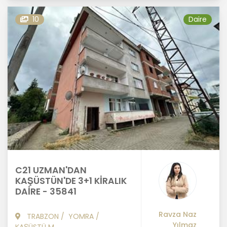
10
Daire
C21 UZMAN'DAN
KAŞÜSTÜN'DE 3+1 KİRALIK
DAİRE - 35841
Ravza Naz
TRABZON
/
YOMRA
/
Yılmaz
KAŞÜSTÜ M