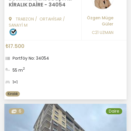
KİRALIK DAİRE - 34054
Özgen Müge
TRABZON
/
ORTAHİSAR
/
Güler
SANAYİ M
C21 UZMAN
₺17.500
Portföy No: 34054
2
55 m
1+1
Kiralık
6
Daire