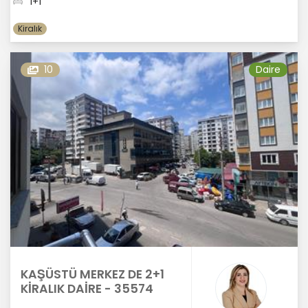
1+1
Kiralık
10
Daire
KAŞÜSTÜ MERKEZ DE 2+1
KİRALIK DAİRE - 35574