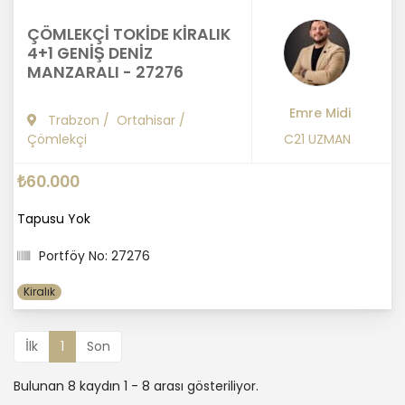
ÇÖMLEKÇİ TOKİDE KİRALIK
4+1 GENİŞ DENİZ
MANZARALI - 27276
Emre Midi
Trabzon
/
Ortahisar
/
Çömlekçi
C21 UZMAN
₺60.000
Tapusu Yok
Portföy No: 27276
Kiralık
İlk
1
Son
Bulunan 8 kaydın 1 - 8 arası gösteriliyor.