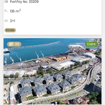
Portföy No: 33209
2
135 m
2+1
Kiralık
39
Daire