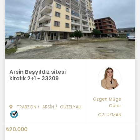
Arsin Beşyıldız sitesi
kiralık 2+1 - 33209
Özgen Müge
Güler
TRABZON
/
ARSİN
/
GÜZELYALI
C21 UZMAN
₺20.000