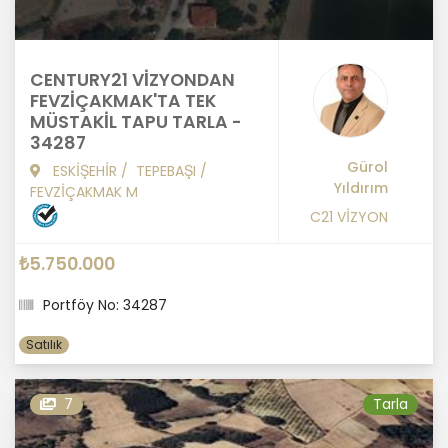
CENTURY21 VİZYONDAN
FEVZİÇAKMAK'TA TEK
MÜSTAKİL TAPU TARLA -
34287
Gürol
ESKİŞEHİR
/
TEPEBAŞI
/
Yıldırım
FEVZİÇAKMAK M
C21 VİZYON
₺5.750.000
Portföy No: 34287
Satılık
7
Tarla