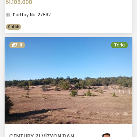
₺1.105.000
Portföy No: 27892
Satılık
11
Tarla
CENTURY 21 VİZYON'DAN