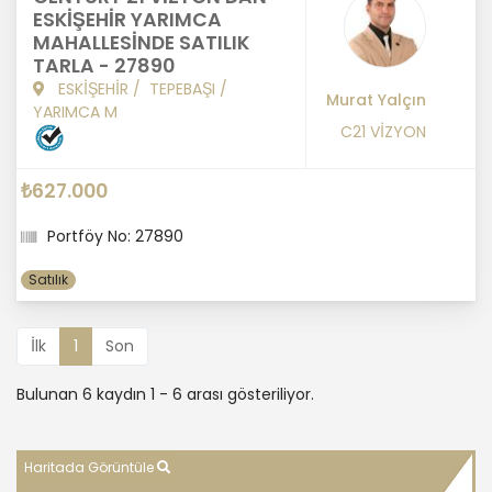
ESKİŞEHİR YARIMCA
MAHALLESİNDE SATILIK
TARLA - 27890
ESKİŞEHİR
/
TEPEBAŞI
/
Murat Yalçın
YARIMCA M
C21 VİZYON
₺627.000
Portföy No: 27890
Satılık
İlk
1
Son
Bulunan 6 kaydın 1 - 6 arası gösteriliyor.
Haritada Görüntüle