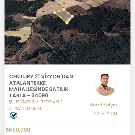
CENTURY 21 VİZYON'DAN
ATALANTEKKE
MAHALLESİNDE SATILIK
TARLA - 34090
ESKİŞEHİR
/
TEPEBAŞI
/
Murat Yalçın
ATALANTEKKE M
C21 VİZYON
₺650.000