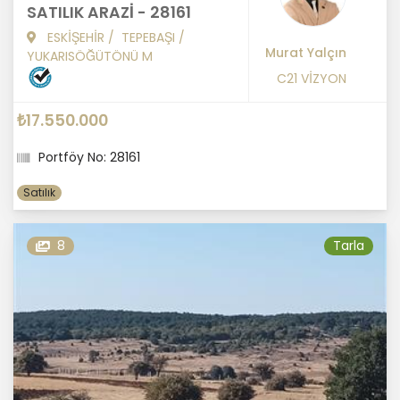
SATILIK ARAZİ - 28161
ESKİŞEHİR
/
TEPEBAŞI
/
Murat Yalçın
YUKARISÖĞÜTÖNÜ M
C21 VİZYON
₺17.550.000
Portföy No: 28161
Satılık
8
Tarla