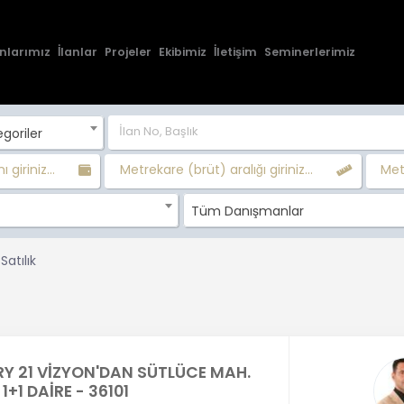
nlarımız
İlanlar
Projeler
Ekibimiz
İletişim
Seminerlerimiz
goriler
ı giriniz...
Metrekare (brüt) aralığı giriniz...
Metr
Tüm Danışmanlar
Satılık
Y 21 VİZYON'DAN SÜTLÜCE MAH.
 1+1 DAİRE - 36101