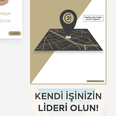
Yalçın
VİZYON
Satılık