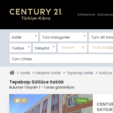
Ofislerimiz
Danışma
Satılık
Tüm Kategoriler
Tüm Alt Kate
Konum
Fiyat aralığın
Türkiye
Eskişehir
Tüm Ofisler
Satılık
Eskişehir Satılık
Tepebaşı Satılık
Sütlüce 
Tepebaşı Sütlüce Satılık
Bulunan 1 kaydın 1 - 1 arası gösteriliyor.
25
Daire
CENTUR
SATILIK