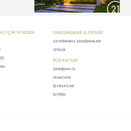
NİZ İÇİN 10 NEDEN
DANIŞMANLAR & OFİSLER
GAYRİMENKUL DANIŞMANLARI
P
OFİSLER
İĞİ
BİZE KATILIN
ARI
DANIŞMAN OL
FRANCHISE
İŞ FIRSATLARI
İLETİŞİM