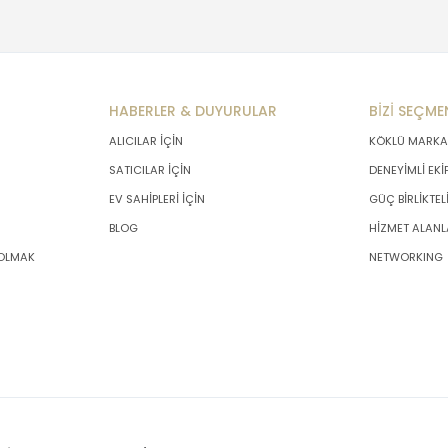
HABERLER & DUYURULAR
BİZİ SEÇME
ALICILAR İÇİN
KÖKLÜ MARKA
SATICILAR İÇİN
DENEYİMLİ EKİ
EV SAHİPLERİ İÇİN
GÜÇ BİRLİKTEL
BLOG
HİZMET ALANL
 OLMAK
NETWORKING