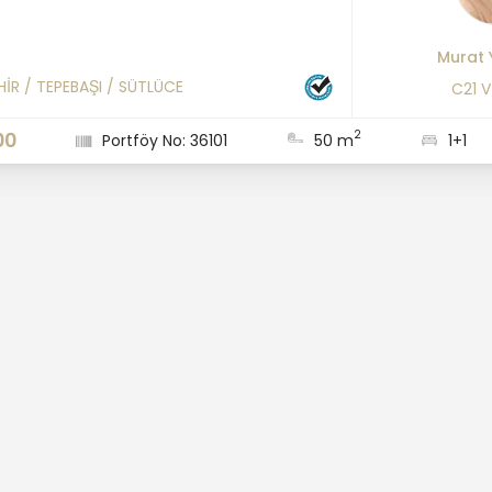
Murat 
HİR
/
TEPEBAŞI
/
SÜTLÜCE
C21 
2
00
Portföy No: 36101
50 m
1+1