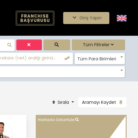
Giriş Yapın
Tüm Filtreler
ekare (net) aralığı giriniz...
Tüm Para Birimleri
Sırala
Aramayı Kaydet
Haritada Görüntüle