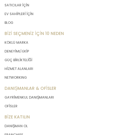
SATICILAR İÇİN
EV SAHİPLERİ İÇİN
BLOG
BİZİ SEÇMENİZ İÇİN 10 NEDEN
KÖKLÜ MARKA
DENEYİMLİ EKİP
GÜÇ BİRLİKTELİĞİ
HİZMET ALANLARI
NETWORKING
DANIŞMANLAR & OFİSLER
GAYRİMENKUL DANIŞMANLARI
OFİSLER
BİZE KATILIN
DANIŞMAN OL
FRANCHISE