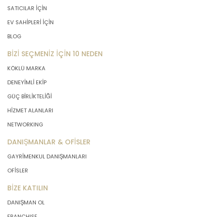
SATICILAR İÇİN
EV SAHİPLERİ İÇİN
BLOG
BİZİ SEÇMENİZ İÇİN 10 NEDEN
KÖKLÜ MARKA
DENEYİMLİ EKİP
GÜÇ BİRLİKTELİĞİ
HİZMET ALANLARI
NETWORKING
DANIŞMANLAR & OFİSLER
GAYRİMENKUL DANIŞMANLARI
OFİSLER
BİZE KATILIN
DANIŞMAN OL
FRANCHISE