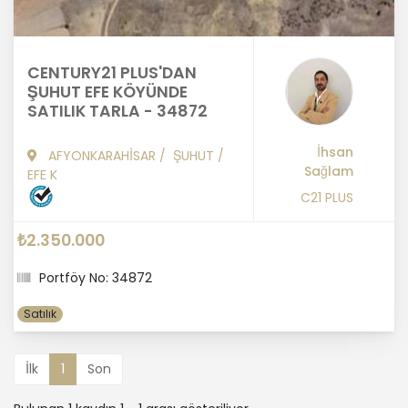
CENTURY21 PLUS'DAN
ŞUHUT EFE KÖYÜNDE
SATILIK TARLA - 34872
İhsan
AFYONKARAHİSAR
/
ŞUHUT
/
Sağlam
EFE K
C21 PLUS
₺2.350.000
Portföy No: 34872
Satılık
İlk
1
Son