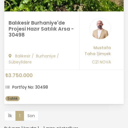
Balıkesir Burhaniye'de
Projesi Hazır Satılık Arsa -
30498
Mustafa
Taha Şimşek
Balıkesir
/
Burhaniye
/
Sübeylidere
C21 NOVA
₺3.750.000
Portföy No: 30498
Satılık
İlk
1
Son