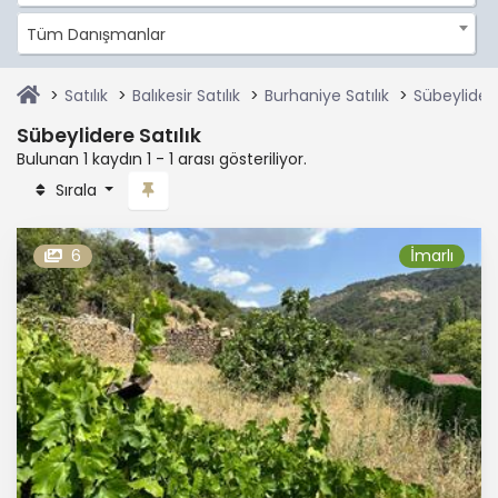
Tüm Danışmanlar
Satılık
Balıkesir Satılık
Burhaniye Satılık
Sübeylidere
Sübeylidere Satılık
Bulunan 1 kaydın 1 - 1 arası gösteriliyor.
Sırala
6
İmarlı