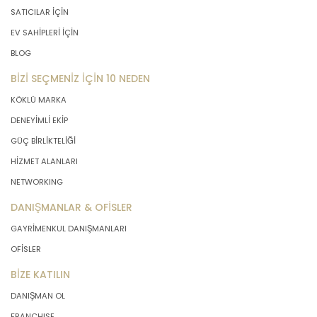
SATICILAR İÇİN
EV SAHİPLERİ İÇİN
BLOG
BİZİ SEÇMENİZ İÇİN 10 NEDEN
KÖKLÜ MARKA
DENEYİMLİ EKİP
GÜÇ BİRLİKTELİĞİ
HİZMET ALANLARI
NETWORKING
DANIŞMANLAR & OFİSLER
GAYRİMENKUL DANIŞMANLARI
OFİSLER
BİZE KATILIN
DANIŞMAN OL
FRANCHISE