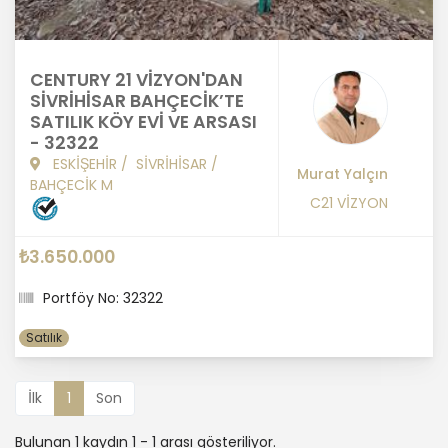
CENTURY 21 VİZYON'DAN
SİVRİHİSAR BAHÇECİK’TE
SATILIK KÖY EVİ VE ARSASI
- 32322
ESKİŞEHİR
/
SİVRİHİSAR
/
Murat Yalçın
BAHÇECİK M
C21 VİZYON
₺3.650.000
Portföy No: 32322
Satılık
İlk
1
Son
Bulunan 1 kaydın 1 - 1 arası gösteriliyor.