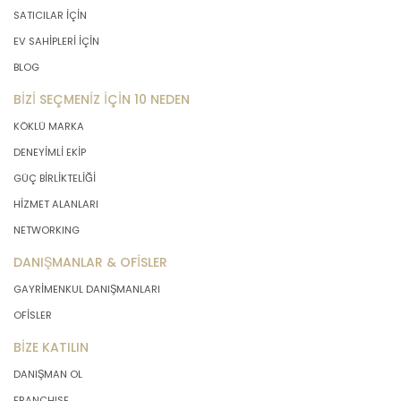
SATICILAR İÇİN
EV SAHİPLERİ İÇİN
BLOG
BİZİ SEÇMENİZ İÇİN 10 NEDEN
KÖKLÜ MARKA
DENEYİMLİ EKİP
GÜÇ BİRLİKTELİĞİ
HİZMET ALANLARI
NETWORKING
DANIŞMANLAR & OFİSLER
GAYRİMENKUL DANIŞMANLARI
OFİSLER
BİZE KATILIN
DANIŞMAN OL
FRANCHISE