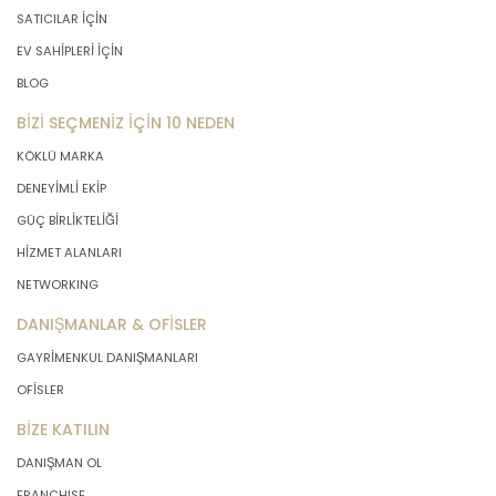
SATICILAR İÇİN
EV SAHİPLERİ İÇİN
BLOG
BİZİ SEÇMENİZ İÇİN 10 NEDEN
KÖKLÜ MARKA
DENEYİMLİ EKİP
GÜÇ BİRLİKTELİĞİ
HİZMET ALANLARI
NETWORKING
DANIŞMANLAR & OFİSLER
GAYRİMENKUL DANIŞMANLARI
OFİSLER
BİZE KATILIN
DANIŞMAN OL
FRANCHISE