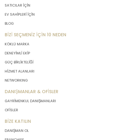
SATICILAR İÇİN
EV SAHİPLERİ İÇİN
BLOG
BİZİ SEÇMENİZ İÇİN 10 NEDEN
KÖKLÜ MARKA
DENEYİMLİ EKİP
GÜÇ BİRLİKTELİĞİ
HİZMET ALANLARI
NETWORKING
DANIŞMANLAR & OFİSLER
GAYRİMENKUL DANIŞMANLARI
OFİSLER
BİZE KATILIN
DANIŞMAN OL
FRANCHISE