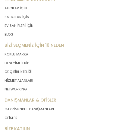
ALICILAR İÇİN
SATICILAR İÇİN
EV SAHİPLERİ İÇİN
BLOG
BİZİ SEÇMENİZ İÇİN 10 NEDEN
KÖKLÜ MARKA
DENEYİMLİ EKİP
GÜÇ BİRLİKTELİĞİ
HİZMET ALANLARI
NETWORKING
DANIŞMANLAR & OFİSLER
GAYRİMENKUL DANIŞMANLARI
OFİSLER
BİZE KATILIN