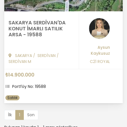
SAKARYA SERDİVAN'DA
KONUT İMARLI SATILIK
ARSA - 19588
Aysun
Kaykusuz
SAKARYA
/
SERDİVAN
/
SERDİVAN M
C21 ROYAL
₺14.900.000
Portföy No: 19588
Satılık
İlk
1
Son