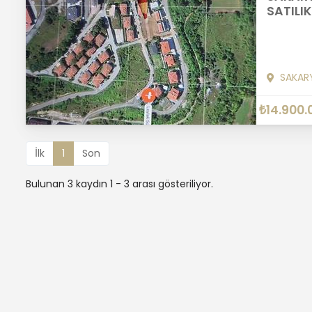
SATILI
SAKAR
₺14.900.
İlk
1
Son
Bulunan 3 kaydın 1 - 3 arası gösteriliyor.