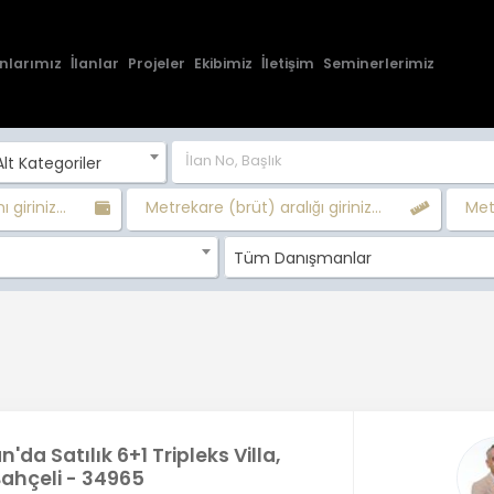
nlarımız
İlanlar
Projeler
Ekibimiz
İletişim
Seminerlerimiz
lt Kategoriler
ı giriniz...
Metrekare (brüt) aralığı giriniz...
Metr
Tüm Danışmanlar
n'da Satılık 6+1 Tripleks Villa,
Bahçeli - 34965