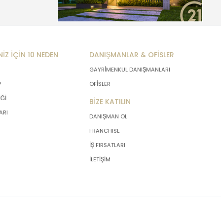
NİZ İÇİN 10 NEDEN
DANIŞMANLAR & OFİSLER
GAYRİMENKUL DANIŞMANLARI
P
OFİSLER
İĞİ
BİZE KATILIN
ARI
DANIŞMAN OL
FRANCHISE
İŞ FIRSATLARI
İLETİŞİM