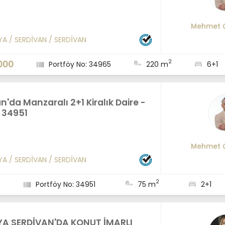
Mehmet 
YA
/
SERDİVAN
/
SERDİVAN
2
000
Portföy No: 34965
220 m
6+1
n'da Manzaralı 2+1 Kiralık Daire -
- 34951
Mehmet 
YA
/
SERDİVAN
/
SERDİVAN
2
Portföy No: 34951
75 m
2+1
A SERDİVAN'DA KONUT İMARLI