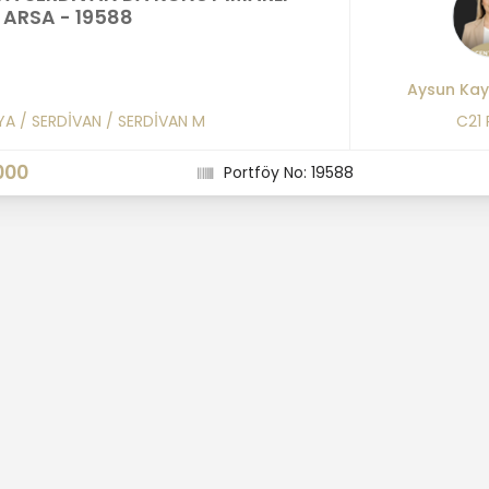
K ARSA - 19588
Aysun Kay
YA
/
SERDİVAN
/
SERDİVAN M
C21
000
Portföy No: 19588