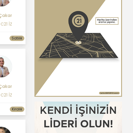
Çakar
C21 İZ
Satılık
Çakar
C21 İZ
Kiralık