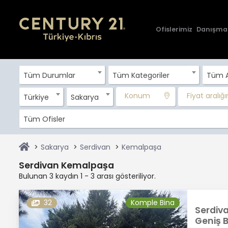
Ofislerimiz
Danışma
Tüm Durumlar
Tüm Kategoriler
Tüm A
Konum
Fiyat aralığın
Türkiye
Sakarya
Tüm Ofisler
Sakarya
Serdivan
Kemalpaşa
Serdivan Kemalpaşa
Bulunan 3 kaydın 1 - 3 arası gösteriliyor.
32
Komple Bina
Serdiva
Geniş 