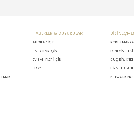
HABERLER & DUYURULAR
BİZİ SEÇME
ALICILAR İÇİN
KÖKLÜ MARKA
SATICILAR İÇİN
DENEYİMLİ EKİ
EV SAHİPLERİ İÇİN
GÜÇ BİRLİKTEL
BLOG
HİZMET ALANL
 OLMAK
NETWORKING