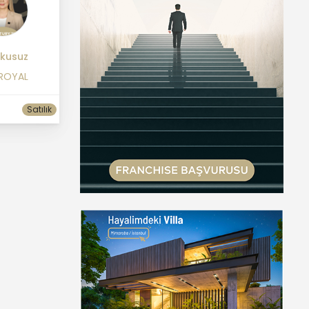
kusuz
 ROYAL
Satılık