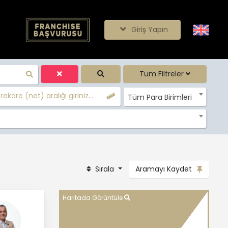
Giriş Yapın
Tüm Filtreler
ekare (net) aralığı giriniz...
Tüm Para Birimleri
Sırala
Aramayı Kaydet
Haritada Görüntüle