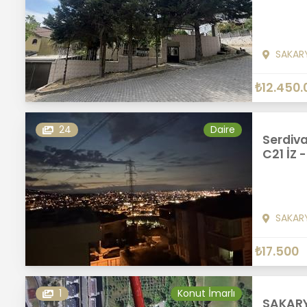
SAKAR
₺12.450.
24
Daire
Serdiva
C21 İZ 
SAKAR
₺17.500
1
Konut İmarlı
SAKARY