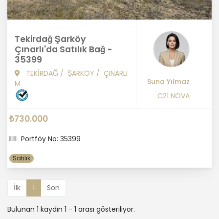
Tekirdağ Şarköy
Çınarlı'da Satılık Bağ -
35399
TEKİRDAĞ
/
ŞARKÖY
/
ÇINARLI
Suna Yılmaz
M
C21 NOVA
₺730.000
Portföy No: 35399
Satılık
İlk
1
Son
Bulunan 1 kaydın 1 - 1 arası gösteriliyor.