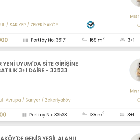
Mısr
BUL
/
SARIYER
/
ZEKERİYAKÖY
C
2
000
Portföy No: 36171
168 m
3+1
 YENİ UYUM'DA SİTE GİRİŞİNE
ATILIK 3+1 DAİRE - 33533
Mısr
ul-Avrupa
/
Sarıyer
/
Zekeriyaköy
C
2
000
Portföy No: 33533
135 m
3+1
YAKÖY'DE GENİŞ YEŞİL ALANLI