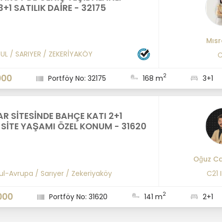
3+1 SATILIK DAİRE - 32175
Mısr
BUL
/
SARIYER
/
ZEKERİYAKÖY
C
2
000
Portföy No: 32175
168 m
3+1
R SİTESİNDE BAHÇE KATI 2+1
 SİTE YAŞAMI ÖZEL KONUM - 31620
Oğuz Ca
ul-Avrupa
/
Sarıyer
/
Zekeriyaköy
C21 
2
000
Portföy No: 31620
141 m
2+1