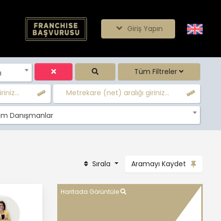
Giriş Yapın
Tüm Filtreler
ı
iniz...
Metrekare (net) aralığı giriniz...
m Danışmanlar
Sırala
Aramayı Kaydet
Haritada Görüntüle