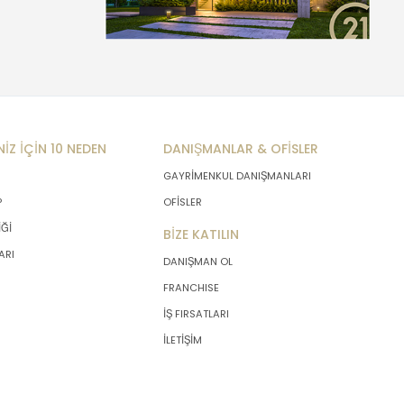
NİZ İÇİN 10 NEDEN
DANIŞMANLAR & OFİSLER
GAYRİMENKUL DANIŞMANLARI
P
OFİSLER
İĞİ
BİZE KATILIN
ARI
DANIŞMAN OL
FRANCHISE
İŞ FIRSATLARI
İLETİŞİM