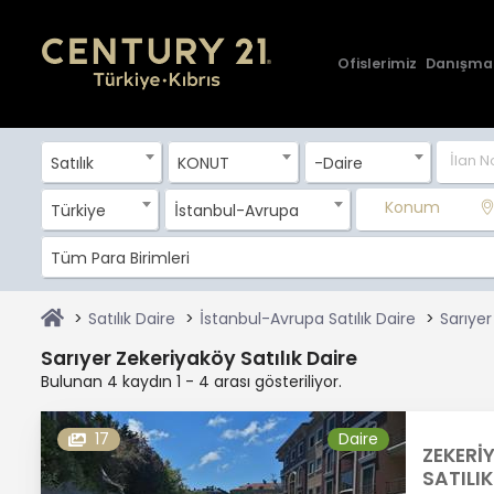
Ofislerimiz
Danışma
Satılık
KONUT
-Daire
Konum
Türkiye
İstanbul-Avrupa
Tüm Para Birimleri
Satılık Daire
İstanbul-Avrupa Satılık Daire
Sarıyer
Sarıyer Zekeriyaköy Satılık Daire
Bulunan 4 kaydın 1 - 4 arası gösteriliyor.
17
Daire
ZEKERİ
SATILIK