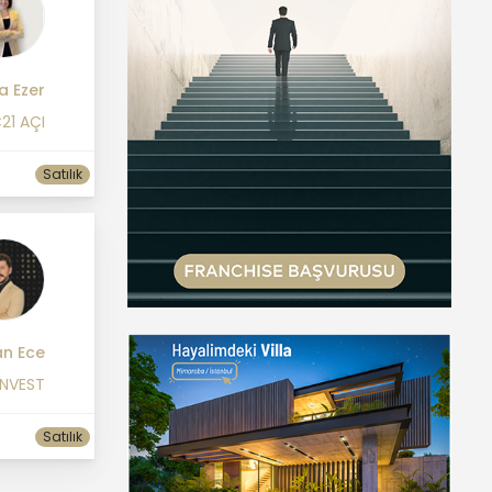
a Ezer
21 AÇI
Satılık
n Ece
INVEST
Satılık