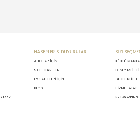
HABERLER & DUYURULAR
BİZİ SEÇME
ALICILAR İÇİN
KÖKLÜ MARKA
SATICILAR İÇİN
DENEYİMLİ EKİ
EV SAHİPLERİ İÇİN
GÜÇ BİRLİKTEL
BLOG
HİZMET ALANL
 OLMAK
NETWORKING