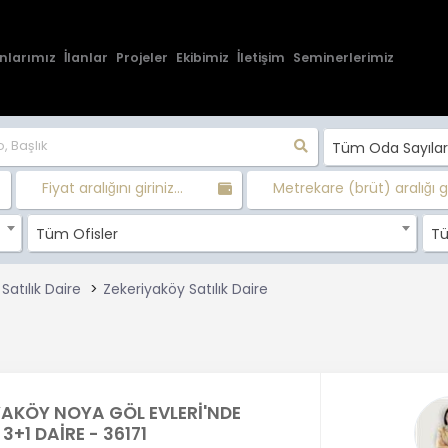
nlarımız
İlanlar
Projeler
Ekibimiz
İletişim
Seminerlerimiz
Tüm Oda Sayılar
Fiyat aralığını giriniz...
Metrekare (brüt) aralığı gir
Tüm Ofisler
Tü
 Satılık Daire
Zekeriyaköy Satılık Daire
YAKÖY NOYA GÖL EVLERİ'NDE
 3+1 DAİRE - 36171