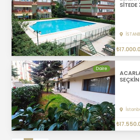
SİTEDE 
İSTAN
₺17.000.
Daire
ACARLA
SEÇKİN
İstanb
₺17.550.