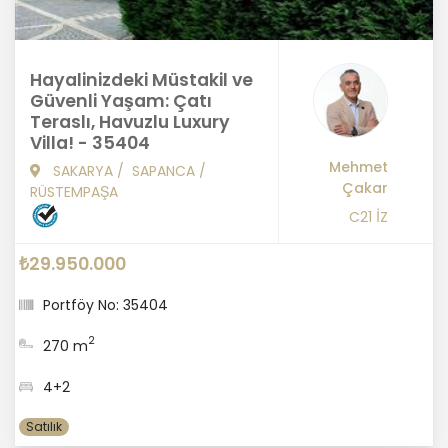
Hayalinizdeki Müstakil ve
Güvenli Yaşam: Çatı
Teraslı, Havuzlu Luxury
Villa! - 35404
Mehmet
SAKARYA
/
SAPANCA
/
Çakar
RÜSTEMPAŞA
C21 İZ
₺29.950.000
Portföy No: 35404
2
270 m
4+2
Satılık