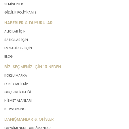
SEMİNERLER
GİZLİLİK POLİTİKAMIZ
HABERLER & DUYURULAR
ALICILAR İÇİN
SATICILAR İÇİN
EV SAHİPLERİ İÇİN
BLOG
BİZİ SEÇMENİZ İÇİN 10 NEDEN
KÖKLÜ MARKA
DENEYİMLİ EKİP
GÜÇ BİRLİKTELİĞİ
HİZMET ALANLARI
NETWORKING
DANIŞMANLAR & OFİSLER
GAYRİMENKUL DANIŞMANLARI