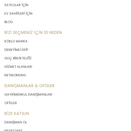
SATICILAR İÇİN
EV SAHİPLERİ İÇİN
BLOG
BİZİ SEÇMENİZ İÇİN 10 NEDEN
KÖKLÜ MARKA
DENEYİMLİ EKİP
GÜÇ BİRLİKTELİĞİ
HİZMET ALANLARI
NETWORKING
DANIŞMANLAR & OFİSLER
GAYRİMENKUL DANIŞMANLARI
OFİSLER
BİZE KATILIN
DANIŞMAN OL
FRANCHISE