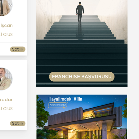
 İşcan
1 CIUS
Satılık
kadar
1 CIUS
Satılık