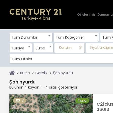
Ofislerimiz
Danışma
Tüm Durumlar
Tüm Kategoriler
Tüm A
Konum
Fiyat aralığını 
Türkiye
Bursa
Tüm Ofisler
Bursa
Gemlik
Şahinyurdu
Şahinyurdu
Bulunan 4 kaydın 1 - 4 arası gösteriliyor.
3
Tarla
C21cius
36013