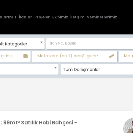
nlarımız
İlanlar
Projeler
Ekibimiz
İletişim
Seminerlerimiz
lt Kategoriler
giriniz...
Metrekare (brüt) aralığı giriniz...
Metr
Tüm Danışmanlar
; 99mt² Satılık Hobi Bahçesi -