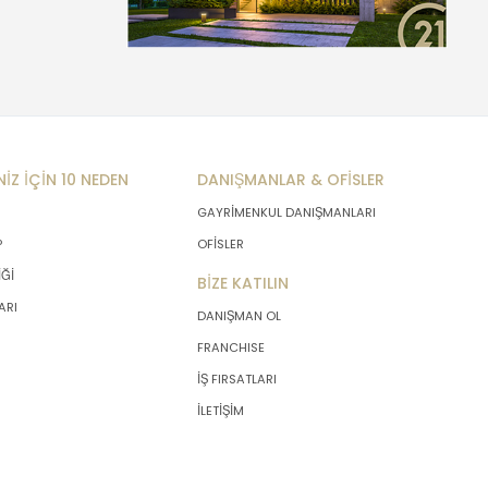
NİZ İÇİN 10 NEDEN
DANIŞMANLAR & OFİSLER
GAYRİMENKUL DANIŞMANLARI
P
OFİSLER
İĞİ
BİZE KATILIN
ARI
DANIŞMAN OL
FRANCHISE
İŞ FIRSATLARI
İLETİŞİM