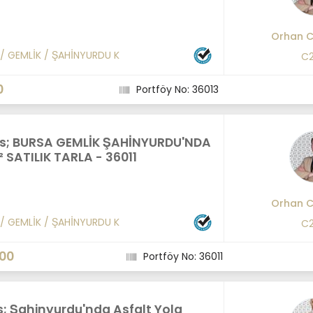
Orhan C
/
GEMLİK
/
ŞAHİNYURDU K
C2
0
Portföy No: 36013
us; BURSA GEMLİK ŞAHİNYURDU'NDA
 SATILIK TARLA - 36011
Orhan C
/
GEMLİK
/
ŞAHİNYURDU K
C2
000
Portföy No: 36011
; Şahinyurdu'nda Asfalt Yola