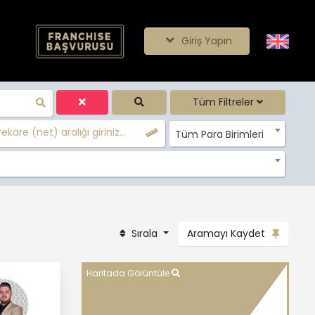
Giriş Yapın
Tüm Filtreler
ekare (net) aralığı giriniz...
Tüm Para Birimleri
Sırala
Aramayı Kaydet
Haritada Görüntüle