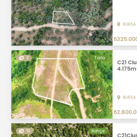
BURSA
₺325.00
3
Tarla
C21 Ci
4.175m²
BURSA
₺2.800.
16
Bahçe
C21Cius