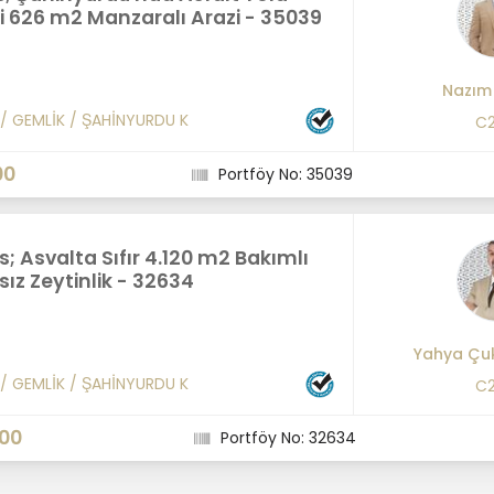
i 626 m2 Manzaralı Arazi - 35039
Nazım
/
GEMLİK
/
ŞAHİNYURDU K
C2
00
Portföy No: 35039
s; Asvalta Sıfır 4.120 m2 Bakımlı
ız Zeytinlik - 32634
Yahya Çu
/
GEMLİK
/
ŞAHİNYURDU K
C2
000
Portföy No: 32634