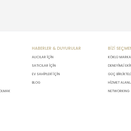
HABERLER & DUYURULAR
BİZİ SEÇME
ALICILAR İÇİN
KÖKLÜ MARKA
SATICILAR İÇİN
DENEYİMLİ EKİ
EV SAHİPLERİ İÇİN
GÜÇ BİRLİKTEL
BLOG
HİZMET ALANL
 OLMAK
NETWORKING