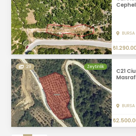
Cephel
BURSA
₺1.290.0
29
Zeytinlik
C21 Ciu
Masrafs
BURSA
₺2.500.