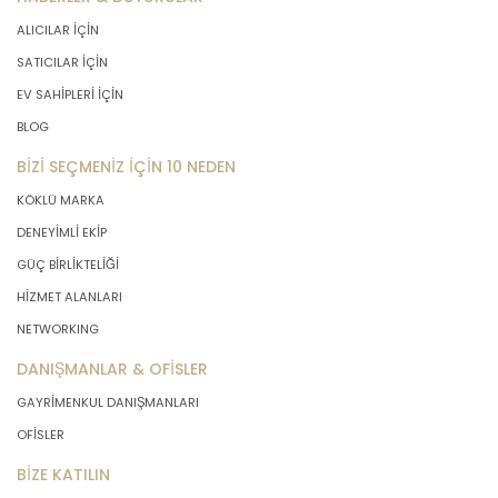
ALICILAR İÇİN
SATICILAR İÇİN
EV SAHİPLERİ İÇİN
BLOG
BİZİ SEÇMENİZ İÇİN 10 NEDEN
KÖKLÜ MARKA
DENEYİMLİ EKİP
GÜÇ BİRLİKTELİĞİ
HİZMET ALANLARI
NETWORKING
DANIŞMANLAR & OFİSLER
GAYRİMENKUL DANIŞMANLARI
OFİSLER
BİZE KATILIN