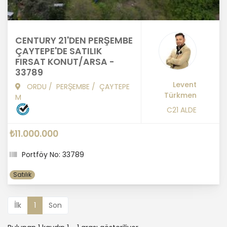
CENTURY 21'DEN PERŞEMBE
ÇAYTEPE'DE SATILIK
FIRSAT KONUT/ARSA -
33789
Levent
ORDU
/
PERŞEMBE
/
ÇAYTEPE
Türkmen
M
C21 ALDE
₺11.000.000
Portföy No: 33789
Satılık
İlk
1
Son