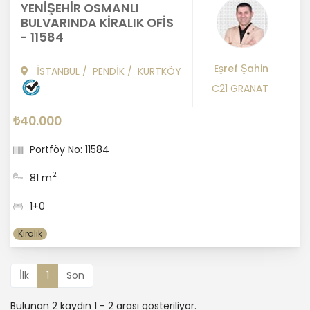
YENİŞEHİR OSMANLI
BULVARINDA KİRALIK OFİS
- 11584
Eşref Şahin
İSTANBUL
/
PENDİK
/
KURTKÖY
C21 GRANAT
₺40.000
Portföy No: 11584
2
81 m
1+0
Kiralık
İlk
1
Son
Bulunan 2 kaydın 1 - 2 arası gösteriliyor.