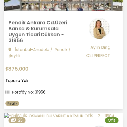
Pendik Ankara Cd.Üzeri
Banka & Kurumsala
Uygun Ticari Dükkan -
31956
Aylin Dinç
İstanbul-Anadolu
/
Pendik
/
Şeyhli
C21 PERFECT
₺875.000
Tapusu Yok
Portföy No: 31956
Kiralık
25
Ofis