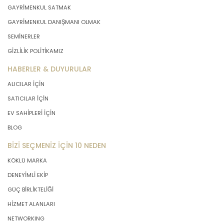
GAYRİMENKUL SATMAK
GAYRİMENKUL DANIŞMANI OLMAK
SEMİNERLER
GİZLİLİK POLİTİKAMIZ
HABERLER & DUYURULAR
ALICILAR İÇİN
SATICILAR İÇİN
EV SAHİPLERİ İÇİN
BLOG
BİZİ SEÇMENİZ İÇİN 10 NEDEN
KÖKLÜ MARKA
DENEYİMLİ EKİP
GÜÇ BİRLİKTELİĞİ
HİZMET ALANLARI
NETWORKING