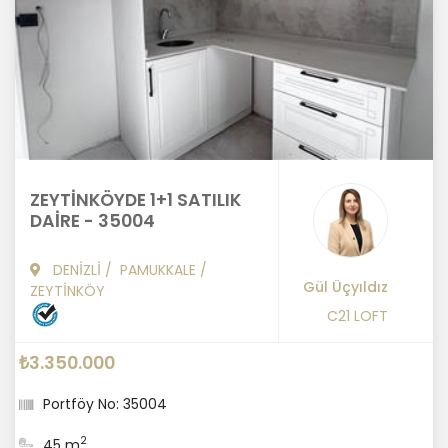
ZEYTİNKÖYDE 1+1 SATILIK
DAİRE - 35004
DENİZLİ
/
PAMUKKALE
/
Gül Üçyıldız
ZEYTİNKÖY
C21 LOFT
₺3.350.000
Portföy No: 35004
2
45 m