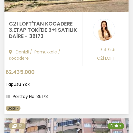
C21 LOFT'TAN KOCADERE
3.ETAP TOKİ'DE 3+1 SATILIK
DAİRE - 36173
Elif Erdi
Denizli
/
Pamukkale
/
Kocadere
C21 LOFT
₺2.435.000
Tapusu Yok
Portföy No: 36173
Satılık
13
Daire