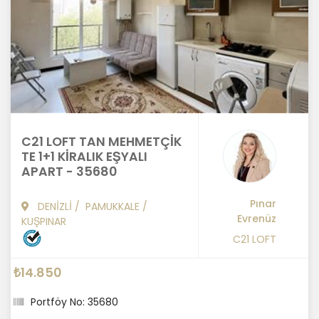
C21 LOFT TAN MEHMETÇİK
TE 1+1 KİRALIK EŞYALI
APART - 35680
Pınar
DENİZLİ
/
PAMUKKALE
/
Evrenüz
KUŞPINAR
C21 LOFT
₺14.850
Portföy No: 35680