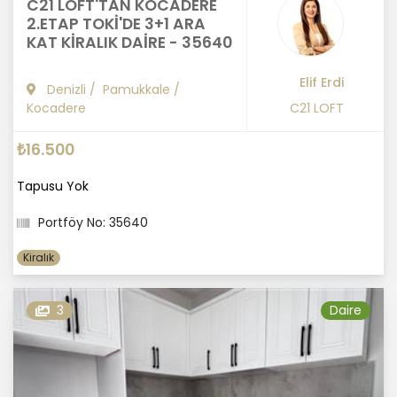
C21 LOFT'TAN KOCADERE
2.ETAP TOKİ'DE 3+1 ARA
KAT KİRALIK DAİRE - 35640
Elif Erdi
Denizli
/
Pamukkale
/
Kocadere
C21 LOFT
₺16.500
Tapusu Yok
Portföy No: 35640
Kiralık
3
Daire