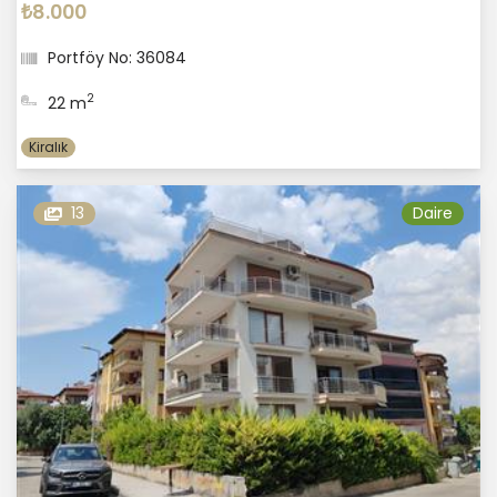
₺8.000
Portföy No: 36084
2
22 m
Kiralık
13
Daire