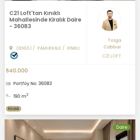
C21 Loft'tan Kınıklı
Mahallesinde Kiralık Daire
- 36083
Tolga
Cabbar
DENİZLİ
/
PAMUKKALE
/
KINIKLI
C21 LOFT
₺40.000
Portföy No: 36083
2
190 m
Kiralık
Daire