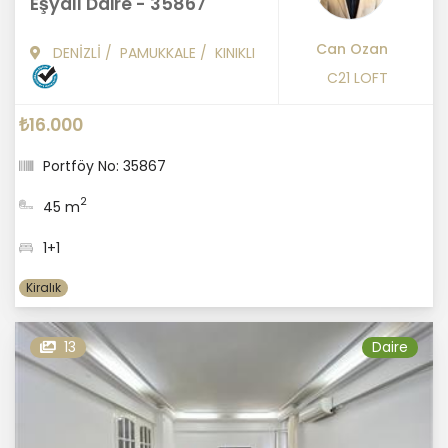
Eşyalı Daire - 35867
Can Ozan
DENİZLİ
/
PAMUKKALE
/
KINIKLI
C21 LOFT
₺16.000
Portföy No: 35867
2
45 m
1+1
Kiralık
13
Daire