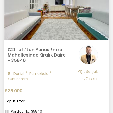
C21 Loft’tan Yunus Emre
Mahallesinde Kiralık Daire
- 35840
Yiğit Selçuk
Denizli
/
Pamukkale
/
Yunusemre
C21 LOFT
₺25.000
Tapusu Yok
Portföy No: 35840