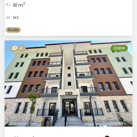
2
81 m
1+1
Kiralık
4
Daire