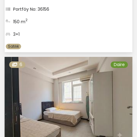
Portföy No: 36156
2
150 m
3+1
Satılık
6
Daire