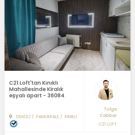
C21 Loft'tan Kınıklı
Mahallesinde Kiralık
eşyalı apart - 36084
Tolga
Cabbar
DENİZLİ
/
PAMUKKALE
/
KINIKLI
C21 LOFT