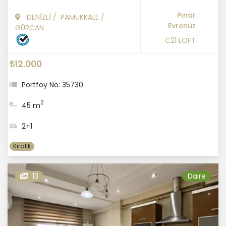
Pınar
DENİZLİ
/
PAMUKKALE
/
Evrenüz
GÜRCAN
C21 LOFT
₺12.000
Portföy No: 35730
2
45 m
2+1
Kiralık
13
Daire