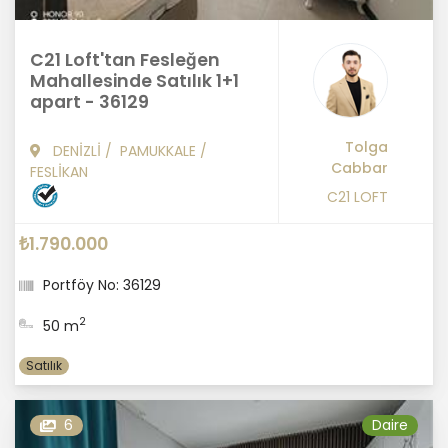
C21 Loft'tan Fesleğen
Mahallesinde Satılık 1+1
apart - 36129
Tolga
DENİZLİ
/
PAMUKKALE
/
Cabbar
FESLİKAN
C21 LOFT
₺1.790.000
Portföy No: 36129
2
50 m
Satılık
6
Daire