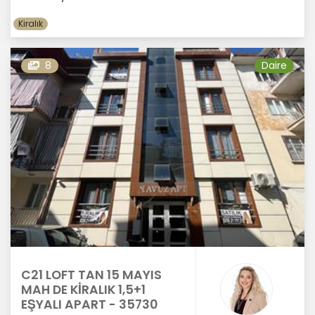
Kiralık
8
Daire
C21 LOFT TAN 15 MAYIS
MAH DE KİRALIK 1,5+1
EŞYALI APART - 35730