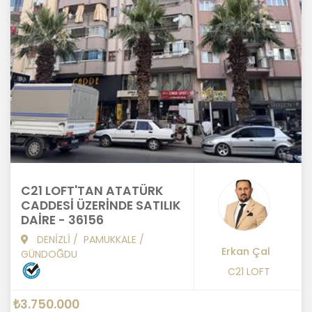
C21 LOFT'TAN ATATÜRK
CADDESİ ÜZERİNDE SATILIK
DAİRE - 36156
DENİZLİ
/
PAMUKKALE
/
Erkan Çal
GÜNDOĞDU
C21 LOFT
₺3.750.000