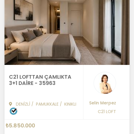
C21 LOFTTAN ÇAMLIKTA
3+1 DAİRE - 35963
Selin Merpez
DENİZLİ
/
PAMUKKALE
/
KINIKLI
C21 LOFT
₺5.850.000