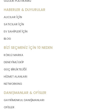
GİZLİLİK POLİTİKAMIZ
HABERLER & DUYURULAR
ALICILAR İÇİN
SATICILAR İÇİN
EV SAHİPLERİ İÇİN
BLOG
BİZİ SEÇMENİZ İÇİN 10 NEDEN
KÖKLÜ MARKA
DENEYİMLİ EKİP
GÜÇ BİRLİKTELİĞİ
HİZMET ALANLARI
NETWORKING
DANIŞMANLAR & OFİSLER
GAYRİMENKUL DANIŞMANLARI
OFİSLER