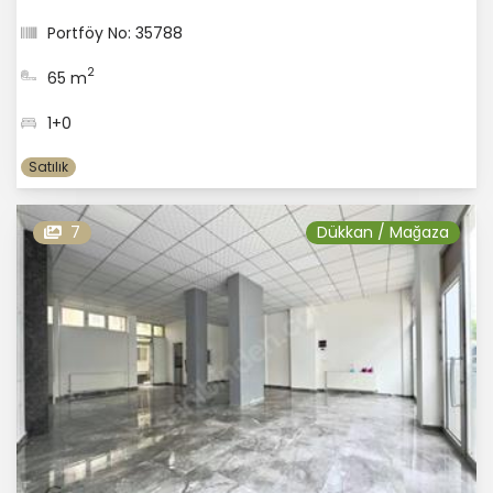
Portföy No: 35788
2
65 m
1+0
Satılık
7
Dükkan / Mağaza