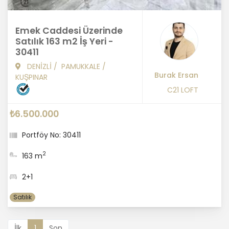
Emek Caddesi Üzerinde
Satılık 163 m2 İş Yeri -
30411
DENİZLİ
/
PAMUKKALE
/
Burak Ersan
KUŞPINAR
C21 LOFT
₺6.500.000
Portföy No: 30411
2
163 m
2+1
Satılık
İlk
1
Son