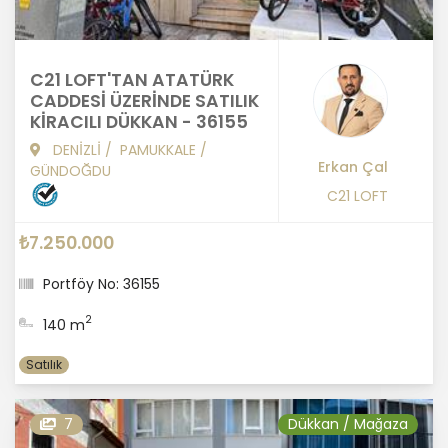
C21 LOFT'TAN ATATÜRK
CADDESİ ÜZERİNDE SATILIK
KİRACILI DÜKKAN - 36155
DENİZLİ
/
PAMUKKALE
/
Erkan Çal
GÜNDOĞDU
C21 LOFT
₺7.250.000
Portföy No: 36155
2
140 m
Satılık
7
Dükkan / Mağaza