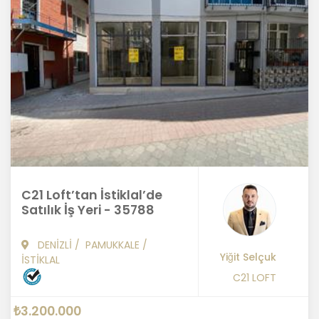
C21 Loft’tan İstiklal’de
Satılık İş Yeri - 35788
DENİZLİ
/
PAMUKKALE
/
Yiğit Selçuk
İSTİKLAL
C21 LOFT
₺3.200.000