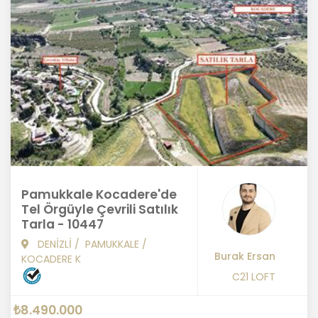
Pamukkale Kocadere'de
Tel Örgüyle Çevrili Satılık
Tarla - 10447
DENİZLİ
/
PAMUKKALE
/
Burak Ersan
KOCADERE K
C21 LOFT
₺8.490.000