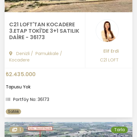
C21 LOFT'TAN KOCADERE
3.ETAP TOKİ'DE 3+1 SATILIK
DAİRE - 36173
Elif Erdi
Denizli
/
Pamukkale
/
Kocadere
C21 LOFT
₺2.435.000
Tapusu Yok
Portföy No: 36173
Satılık
1
Tarla