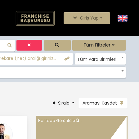
Giriş Yapın
Tüm Filtreler
ekare (net) aralığı giriniz...
Tüm Para Birimleri
Sırala
Aramayı Kaydet
Haritada Görüntüle