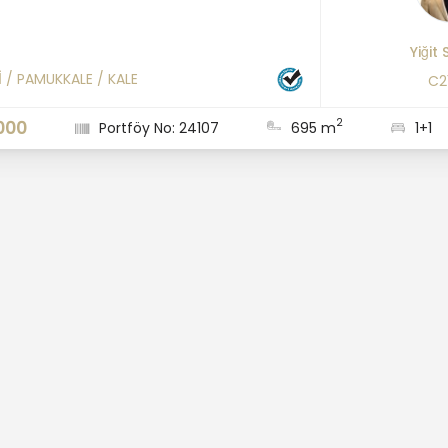
Yiğit
İ
/
PAMUKKALE
/
KALE
C2
2
000
Portföy No: 24107
695 m
1+1