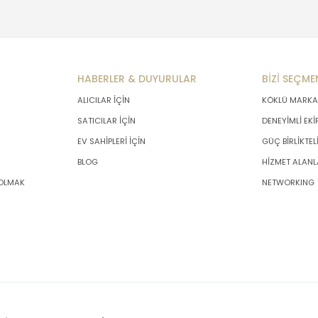
HABERLER & DUYURULAR
BİZİ SEÇME
ALICILAR İÇİN
KÖKLÜ MARKA
SATICILAR İÇİN
DENEYİMLİ EKİ
EV SAHİPLERİ İÇİN
GÜÇ BİRLİKTEL
BLOG
HİZMET ALANL
 OLMAK
NETWORKING