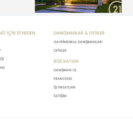
NİZ İÇİN 10 NEDEN
DANIŞMANLAR & OFİSLER
GAYRİMENKUL DANIŞMANLARI
P
OFİSLER
İĞİ
BİZE KATILIN
ARI
DANIŞMAN OL
FRANCHISE
İŞ FIRSATLARI
İLETİŞİM