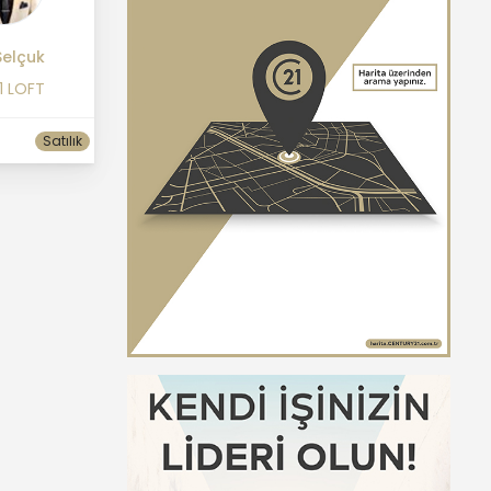
 Selçuk
1 LOFT
Satılık