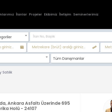
nlarımız
İlanlar
Projeler
Ekibimiz
İletişim
Seminerlerimiz
goriler
 giriniz...
Metrekare (brüt) aralığı giriniz...
Metr
Tüm Danışmanlar
 Satılık
da, Ankara Asfaltı Üzerinde 695
ika Holü - 24107