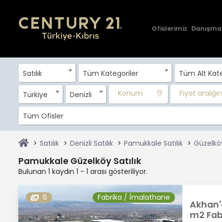
Ofislerimiz
Danışma
Satılık
Tüm Kategoriler
Tüm Alt Kate
Konum
Fiyat aralığını
Türkiye
Denizli
Tüm Ofisler
Satılık
Denizli Satılık
Pamukkale Satılık
Güzelköy
Pamukkale Güzelköy Satılık
Bulunan 1 kaydın 1 - 1 arası gösteriliyor.
6
Fabrika / İmalathane
Akhan'
m2 Fabr