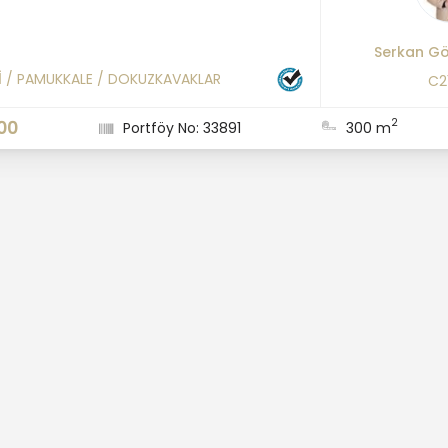
Serkan G
İ
/
PAMUKKALE
/
DOKUZKAVAKLAR
C2
2
00
Portföy No: 33891
300 m