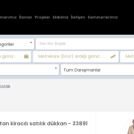
nlarımız
İlanlar
Projeler
Ekibimiz
İletişim
Seminerlerimiz
goriler
 giriniz...
Metrekare (brüt) aralığı giriniz...
Metr
Tüm Danışmanlar
atılık
 tan kiracılı satılık dükkan - 33891