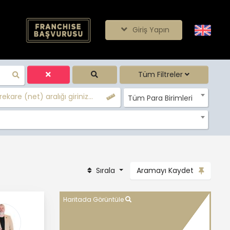
Giriş Yapın
Tüm Filtreler
ekare (net) aralığı giriniz...
Tüm Para Birimleri
Sırala
Aramayı Kaydet
Haritada Görüntüle