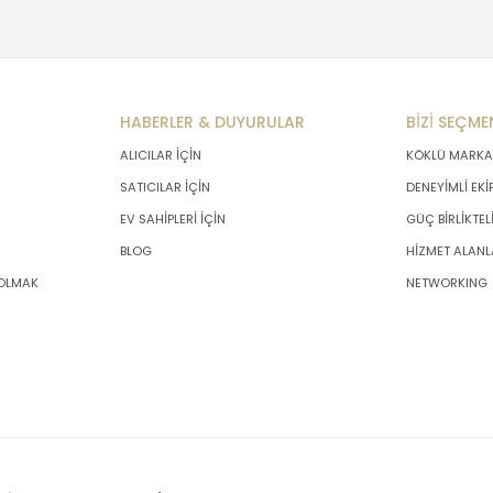
HABERLER & DUYURULAR
BİZİ SEÇME
ALICILAR İÇİN
KÖKLÜ MARKA
SATICILAR İÇİN
DENEYİMLİ EKİ
EV SAHİPLERİ İÇİN
GÜÇ BİRLİKTEL
BLOG
HİZMET ALANL
 OLMAK
NETWORKING