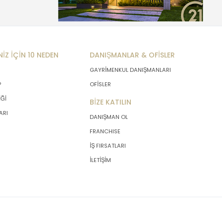
NİZ İÇİN 10 NEDEN
DANIŞMANLAR & OFİSLER
GAYRİMENKUL DANIŞMANLARI
P
OFİSLER
İĞİ
BİZE KATILIN
ARI
DANIŞMAN OL
FRANCHISE
İŞ FIRSATLARI
İLETİŞİM