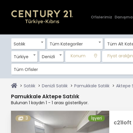
Ofislerimiz
Danışma
Satılık
Tüm Kategoriler
Tüm Alt Kate
Konum
Fiyat aralığını
Türkiye
Denizli
Tüm Ofisler
Satılık
Denizli Satılık
Pamukkale Satılık
Aktepe S
Pamukkale Aktepe Satılık
Bulunan 1 kaydın 1 - 1 arası gösteriliyor.
3
İşyeri
c21loft