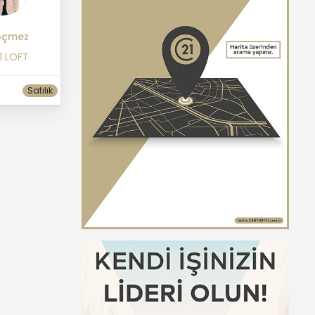
öçmez
1 LOFT
Satılık