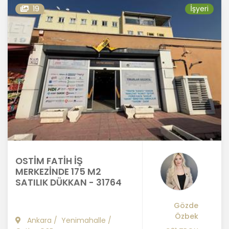
19
İşyeri
OSTİM FATİH İŞ
MERKEZİNDE 175 M2
SATILIK DÜKKAN - 31764
Gözde
Özbek
Ankara
/
Yenimahalle
/