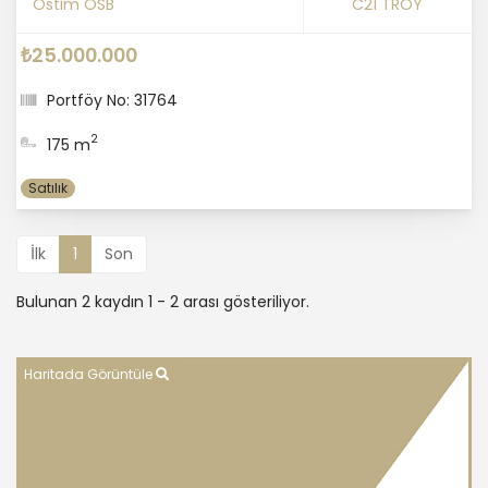
Ostim OSB
C21 TROY
₺25.000.000
Portföy No: 31764
2
175 m
Satılık
İlk
1
Son
Bulunan 2 kaydın 1 - 2 arası gösteriliyor.
Haritada Görüntüle