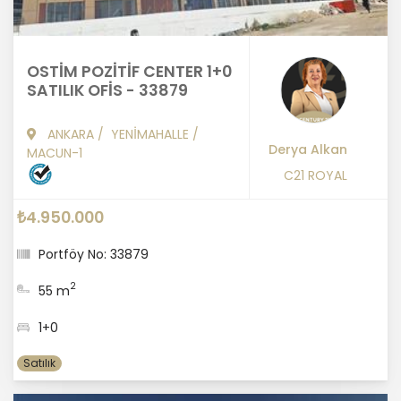
OSTİM POZİTİF CENTER 1+0
SATILIK OFİS - 33879
ANKARA
/
YENİMAHALLE
/
Derya Alkan
MACUN-1
C21 ROYAL
₺4.950.000
Portföy No: 33879
2
55 m
1+0
Satılık