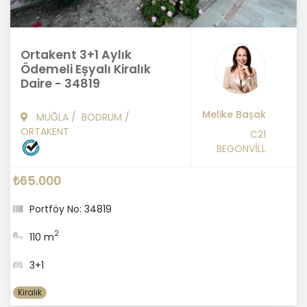
Ortakent 3+1 Aylık
Ödemeli Eşyalı Kiralık
Daire - 34819
Melike Başak
MUĞLA
/
BODRUM
/
ORTAKENT
C21
BEGONVİLL
₺65.000
Portföy No: 34819
2
110 m
3+1
Kiralık