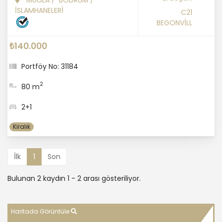
İSLAMHANELERİ
C21
BEGONVİLL
₺140.000
Portföy No: 31184
2
80 m
2+1
Kiralık
İlk
1
Son
Bulunan 2 kaydın 1 - 2 arası gösteriliyor.
Haritada Görüntüle