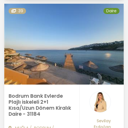
39
Daire
Bodrum Bank Evlerde
Plajlı iskeleli 2+1
Kısa/Uzun Dönem Kiralık
Daire - 31184
Sevilay
Erdoğan
MUĞLA
/
BODRUM
/