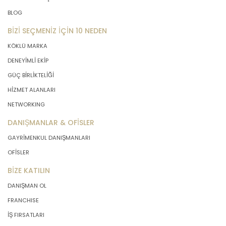
BLOG
BİZİ SEÇMENİZ İÇİN 10 NEDEN
KÖKLÜ MARKA
DENEYİMLİ EKİP
GÜÇ BİRLİKTELİĞİ
HİZMET ALANLARI
NETWORKING
DANIŞMANLAR & OFİSLER
GAYRİMENKUL DANIŞMANLARI
OFİSLER
BİZE KATILIN
DANIŞMAN OL
FRANCHISE
İŞ FIRSATLARI