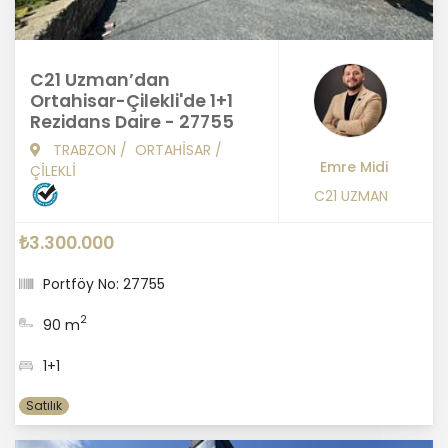
C21 Uzman’dan
Ortahisar-Çilekli'de 1+1
Rezidans Daire - 27755
TRABZON
/
ORTAHİSAR
/
Emre Midi
ÇİLEKLİ
C21 UZMAN
₺3.300.000
Portföy No: 27755
2
90 m
1+1
Satılık