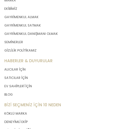
MARKA
EKİBİMİZ
GAYRİMENKUL ALMAK
GAYRİMENKUL SATMAK
GAYRİMENKUL DANIŞMANI OLMAK
SEMİNERLER
GİZLİLİK POLİTİKAMIZ
HABERLER & DUYURULAR
ALICILAR İÇİN
SATICILAR İÇİN
EV SAHİPLERİ İÇİN
BLOG
BİZİ SEÇMENİZ İÇİN 10 NEDEN
KÖKLÜ MARKA
DENEYİMLİ EKİP