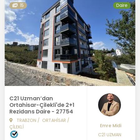
15
Daire
C21 Uzman’dan
Ortahisar-Çilekli'de 2+1
Rezidans Daire - 27754
TRABZON
/
ORTAHİSAR
/
Emre Midi
ÇİLEKLİ
C21 UZMAN