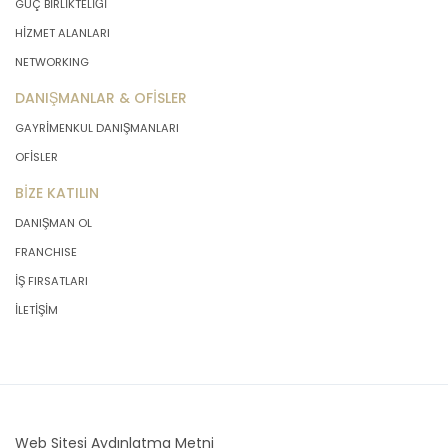
GÜÇ BİRLİKTELİĞİ
HİZMET ALANLARI
NETWORKING
DANIŞMANLAR & OFİSLER
GAYRİMENKUL DANIŞMANLARI
OFİSLER
BİZE KATILIN
DANIŞMAN OL
FRANCHISE
İŞ FIRSATLARI
İLETİŞİM
Web Sitesi Aydınlatma Metni