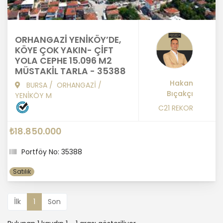
ORHANGAZİ YENİKÖY’DE,
KÖYE ÇOK YAKIN- ÇİFT
YOLA CEPHE 15.096 M2
MÜSTAKİL TARLA - 35388
Hakan
BURSA
/
ORHANGAZİ
/
Bıçakçı
YENİKÖY M
C21 REKOR
₺18.850.000
Portföy No: 35388
Satılık
İlk
1
Son