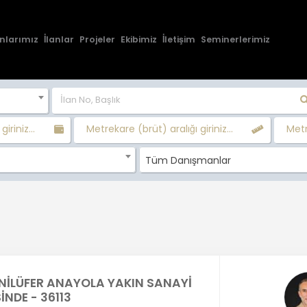
nlarımız
İlanlar
Projeler
Ekibimiz
İletişim
Seminerlerimiz
giriniz...
Metrekare (brüt) aralığı giriniz...
Metr
Tüm Danışmanlar
NİLÜFER ANAYOLA YAKIN SANAYİ
İNDE - 36113