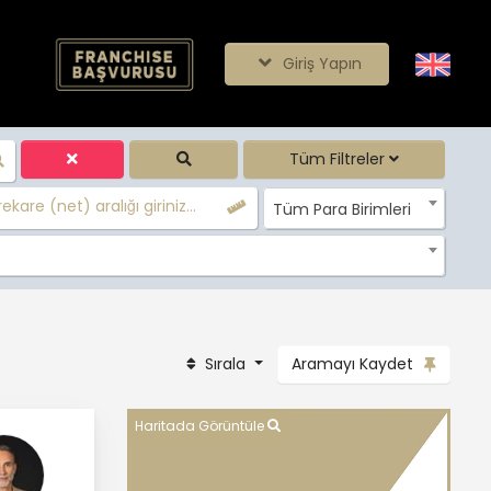
Giriş Yapın
Tüm Filtreler
ekare (net) aralığı giriniz...
Tüm Para Birimleri
Sırala
Aramayı Kaydet
Haritada Görüntüle