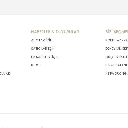
HABERLER & DUYURULAR
BİZİ SEÇME
ALICILAR İÇİN
KÖKLÜ MARKA
SATICILAR İÇİN
DENEYİMLİ EKİ
EV SAHİPLERİ İÇİN
GÜÇ BİRLİKTEL
BLOG
HİZMET ALANL
 OLMAK
NETWORKING