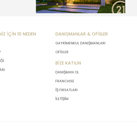
NİZ İÇİN 10 NEDEN
DANIŞMANLAR & OFİSLER
GAYRİMENKUL DANIŞMANLARI
P
OFİSLER
İĞİ
BİZE KATILIN
ARI
DANIŞMAN OL
FRANCHISE
İŞ FIRSATLARI
İLETİŞİM