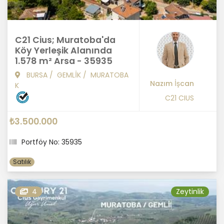
C21 Cius; Muratoba'da
Köy Yerleşik Alanında
1.578 m² Arsa - 35935
BURSA
/
GEMLİK
/
MURATOBA
Nazım İşcan
K
C21 CIUS
₺3.500.000
Portföy No: 35935
Satılık
4
Zeytinlik