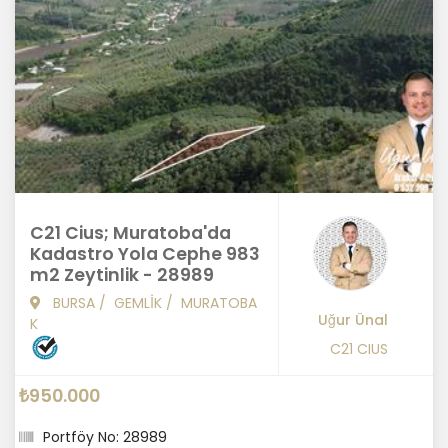
C21 Cius; Muratoba'da
Kadastro Yola Cephe 983
m2 Zeytinlik - 28989
BURSA
/
GEMLİK
/
MURATOBA
Uğur Ünal
K
C21 CIUS
₺950.000
Portföy No: 28989