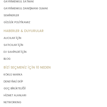
GAYRİMENKUL SATMAK
GAYRİMENKUL DANIŞMANI OLMAK
SEMİNERLER
GİZLİLİK POLİTİKAMIZ
HABERLER & DUYURULAR
ALICILAR İÇİN
SATICILAR İÇİN
EV SAHİPLERİ İÇİN
BLOG
BİZİ SEÇMENİZ İÇİN 10 NEDEN
KÖKLÜ MARKA
DENEYİMLİ EKİP
GÜÇ BİRLİKTELİĞİ
HİZMET ALANLARI
NETWORKING