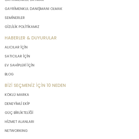
GAYRİMENKUL DANIŞMANI OLMAK
SEMİNERLER
GİZLİLİK POLİTİKAMIZ
HABERLER & DUYURULAR
ALICILAR İÇİN
SATICILAR İÇİN
EV SAHİPLERİ İÇİN
BLOG
BİZİ SEÇMENİZ İÇİN 10 NEDEN
KÖKLÜ MARKA
DENEYİMLİ EKİP
GÜÇ BİRLİKTELİĞİ
HİZMET ALANLARI
NETWORKING