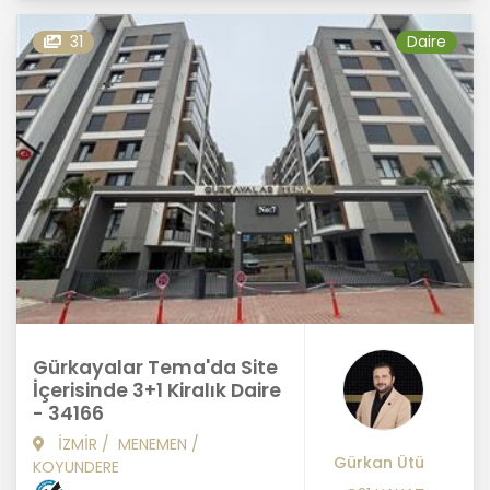
31
Daire
Gürkayalar Tema'da Site
İçerisinde 3+1 Kiralık Daire
- 34166
İZMİR
/
MENEMEN
/
Gürkan Ütü
KOYUNDERE