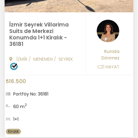
İzmir Seyrek Villarima
Suits de Merkezi
Konumda 1+1 Kiralık -
36181
Runida
Dönmez
İZMİR
/
MENEMEN
/
SEYREK
C21 HAYAT
₺16.500
Portföy No: 36181
2
60 m
1+1
Kiralık