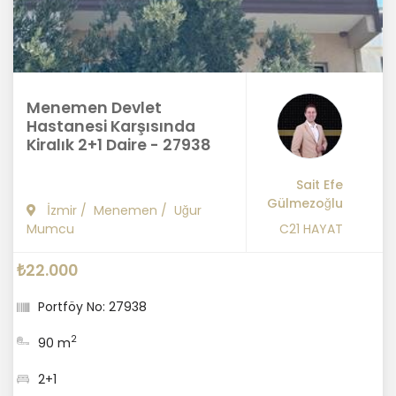
Menemen Devlet
Hastanesi Karşısında
Kiralık 2+1 Daire - 27938
Sait Efe
Gülmezoğlu
İzmir
/
Menemen
/
Uğur
Mumcu
C21 HAYAT
₺22.000
Portföy No: 27938
2
90 m
2+1