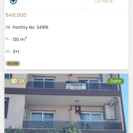
C21 HAYAT
₺40.000
Portföy No: 34166
2
130 m
3+1
Kiralık
24
Daire