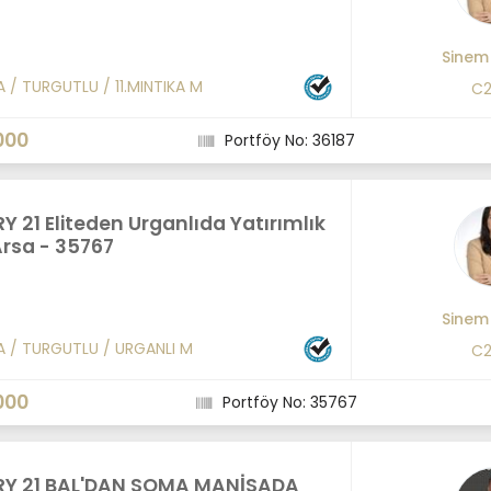
Sinem
A
/
TURGUTLU
/
11.MINTIKA M
C2
000
Portföy No: 36187
 21 Eliteden Urganlıda Yatırımlık
Arsa - 35767
Sinem
A
/
TURGUTLU
/
URGANLI M
C2
000
Portföy No: 35767
Y 21 BAL'DAN SOMA MANİSADA