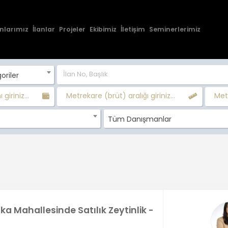
nlarımız
İlanlar
Projeler
Ekibimiz
İletişim
Seminerlerimiz
oriler
 giriniz...
Metrekare (brüt) aralığı giriniz...
Metr
Tüm Danışmanlar
tıka Mahallesinde Satılık Zeytinlik -