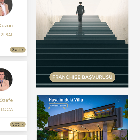
 Kozan
21 BAL
Satılık
 Özefe
1 LOCA
Satılık