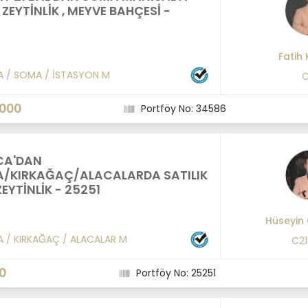
 ZEYTİNLİK , MEYVE BAHÇESİ -
Fatih
A
/
SOMA
/
İSTASYON M
C
.000
Portföy No: 34586
CA'DAN
/KIRKAĞAÇ/ALACALARDA SATILIK
EYTİNLİK - 25251
Hüseyin
A
/
KIRKAĞAÇ
/
ALACALAR M
C2
00
Portföy No: 25251