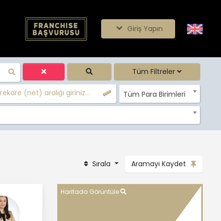
Giriş Yapın
Tüm Filtreler
ekare (net) aralığı giriniz...
Tüm Para Birimleri
Sırala
Aramayı Kaydet
Haritada Görüntüle