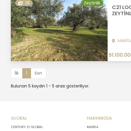
35
Zeytinlik
C21 LO
ZEYTİN
MANİS
₺1.100.0
İlk
1
Son
Bulunan 5 kaydın 1 - 5 arası gösteriliyor.
GLOBAL
HAKKIMIZDA
CENTURY 21 GLOBAL
MARKA