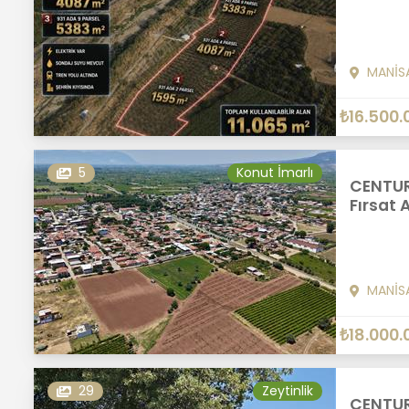
MANİS
₺16.500.
5
Konut İmarlı
CENTURY
Fırsat 
MANİS
₺18.000.
29
Zeytinlik
CENTUR