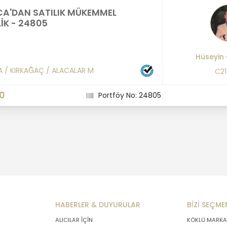
CA'DAN SATILIK MÜKEMMEL
LİK - 24805
Hüseyin
A
/
KIRKAĞAÇ
/
ALACALAR M
C2
00
Portföy No: 24805
HABERLER & DUYURULAR
BİZİ SEÇME
ALICILAR İÇİN
KÖKLÜ MARKA