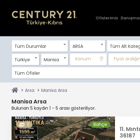
Ofislerimiz
Danışma
Tüm Durumlar
ARSA
Tüm Alt Kateg
Konum
Fiyat aralığını
Türkiye
Manisa
Tüm Ofisler
Arsa
Manisa Arsa
Manisa Arsa
Bulunan 5 kaydın 1 - 5 arası gösteriliyor.
11
Bahçe
11. Mın
36187