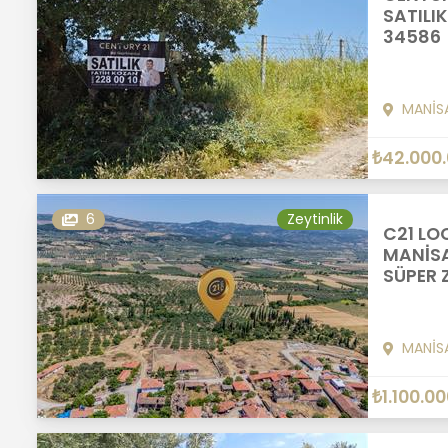
SATILIK
34586
MANİS
₺42.000
6
Zeytinlik
C21 LO
MANİSA
SÜPER Z
MANİS
₺1.100.0