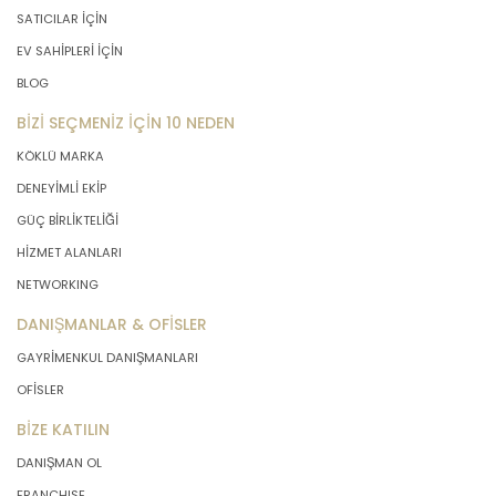
SATICILAR İÇİN
EV SAHİPLERİ İÇİN
BLOG
BİZİ SEÇMENİZ İÇİN 10 NEDEN
KÖKLÜ MARKA
DENEYİMLİ EKİP
GÜÇ BİRLİKTELİĞİ
HİZMET ALANLARI
NETWORKING
DANIŞMANLAR & OFİSLER
GAYRİMENKUL DANIŞMANLARI
OFİSLER
BİZE KATILIN
DANIŞMAN OL
FRANCHISE