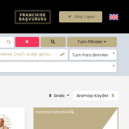
Giriş Yapın
Tüm Filtreler
ekare (net) aralığı giriniz...
Tüm Para Birimleri
Sırala
Aramayı Kaydet
Haritada Görüntüle