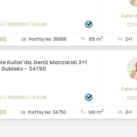
Celal 
Lİ
/
BAŞİSKELE
/
KULLAR
C21 
2
000
Portföy No: 35668
105 m
2+1
le Kullar'da, Deniz Manzaralı 3+1
z Dubleks - 34750
Celal 
Lİ
/
BAŞİSKELE
/
KULLAR
C21 
2
000
Portföy No: 34750
140 m
3+1