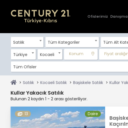
Ofislerimiz
Danışma
Satılık
Tüm Kategoriler
Tüm Alt Kate
Konum
Fiyat aralığını
Türkiye
Kocaeli
Tüm Ofisler
Satılık
Kocaeli Satılık
Başiskele Satılık
Kullar Yak
Kullar Yakacık Satılık
Bulunan 2 kaydın 1 - 2 arası gösteriliyor.
13
Daire
Başiske
Kaçırıl