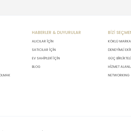
HABERLER & DUYURULAR
BİZİ SEÇME
ALICILAR İÇİN
KÖKLÜ MARKA
SATICILAR İÇİN
DENEYİMLİ EKİ
EV SAHİPLERİ İÇİN
GÜÇ BİRLİKTEL
BLOG
HİZMET ALANL
 OLMAK
NETWORKING