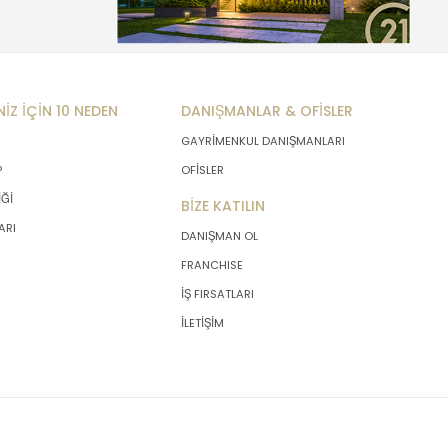
NİZ İÇİN 10 NEDEN
DANIŞMANLAR & OFİSLER
GAYRİMENKUL DANIŞMANLARI
P
OFİSLER
İĞİ
BİZE KATILIN
ARI
DANIŞMAN OL
FRANCHISE
İŞ FIRSATLARI
İLETİŞİM