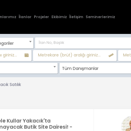
nlarımız
İlanlar
Projeler
Ekibimiz
İletişim
Seminerlerimiz
goriler
 giriniz...
Metrekare (brüt) aralığı giriniz...
Metr
Tüm Danışmanlar
acık Satılık
le Kullar Yakacık'ta
mayacak Butik Site Dairesi! -