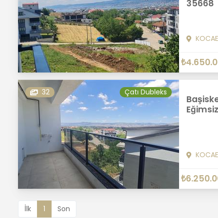
35668
KOCAE
₺4.650.
32
Çatı Dubleks
Başiske
Eğimsi
KOCAE
₺6.250.
İlk
1
Son