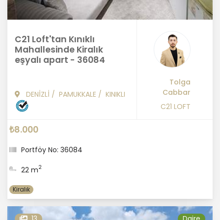
C21 Loft'tan Kınıklı
Mahallesinde Kiralık
eşyalı apart - 36084
Tolga
Cabbar
DENİZLİ
/
PAMUKKALE
/
KINIKLI
C21 LOFT
₺8.000
Portföy No: 36084
2
22 m
Kiralık
13
Daire