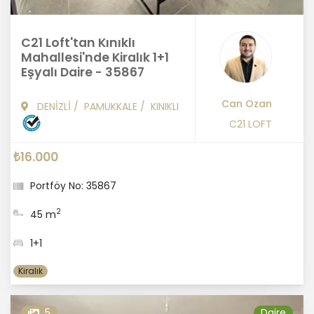
C21 Loft'tan Kınıklı
Mahallesi'nde Kiralık 1+1
Eşyalı Daire - 35867
Can Ozan
DENİZLİ
/
PAMUKKALE
/
KINIKLI
C21 LOFT
₺16.000
Portföy No: 35867
2
45 m
1+1
Kiralık
5
Daire