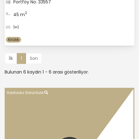
Portföy No: 33557
2
45 m
1+1
Kiralık
İlk
1
Son
Bulunan 6 kaydın 1 - 6 arası gösteriliyor.
Haritada Görüntüle