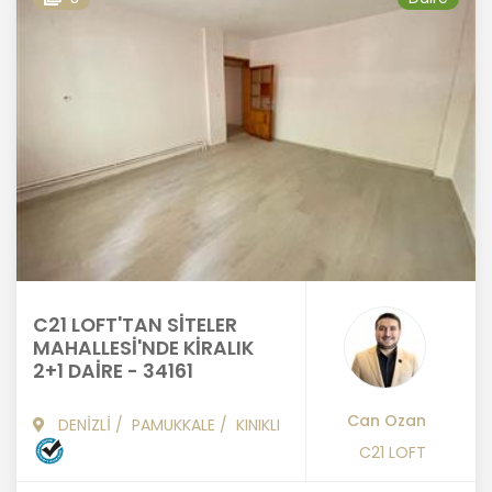
C21 LOFT'TAN SİTELER
MAHALLESİ'NDE KİRALIK
2+1 DAİRE - 34161
Can Ozan
DENİZLİ
/
PAMUKKALE
/
KINIKLI
C21 LOFT