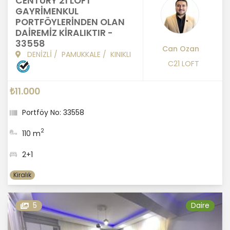
CENTURY 21 LOFT
GAYRİMENKUL
PORTFÖYLERİNDEN OLAN
DAİREMİZ KİRALIKTIR -
33558
Can Ozan
DENİZLİ
/
PAMUKKALE
/
KINIKLI
C21 LOFT
₺11.000
Portföy No: 33558
2
110 m
2+1
Kiralık
5
Daire