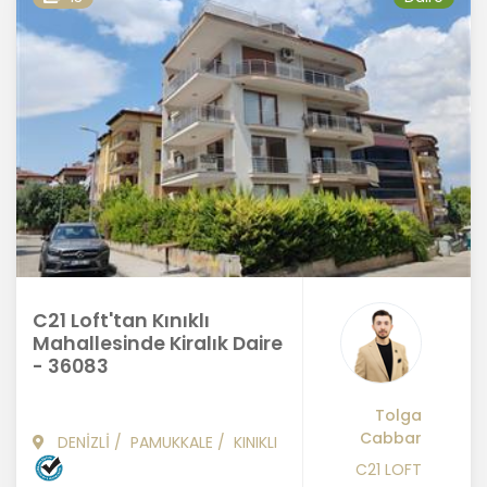
C21 Loft'tan Kınıklı
Mahallesinde Kiralık Daire
- 36083
Tolga
Cabbar
DENİZLİ
/
PAMUKKALE
/
KINIKLI
C21 LOFT