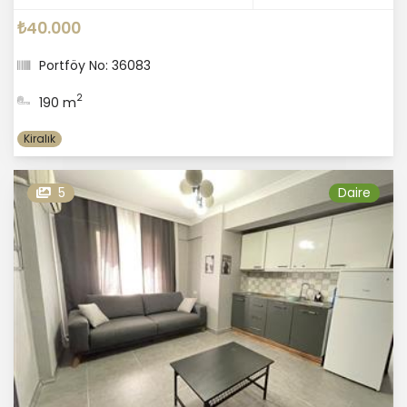
₺40.000
Portföy No: 36083
2
190 m
Kiralık
5
Daire