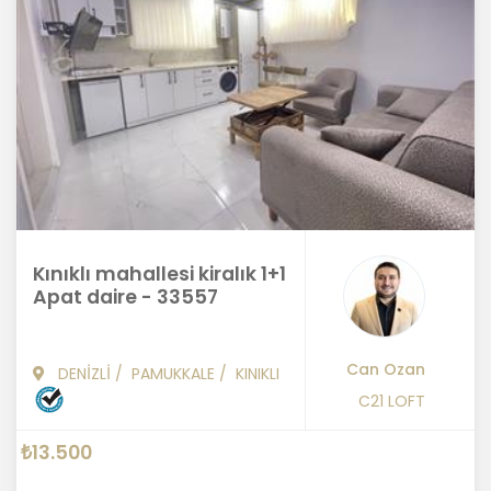
Kınıklı mahallesi kiralık 1+1
Apat daire - 33557
Can Ozan
DENİZLİ
/
PAMUKKALE
/
KINIKLI
C21 LOFT
₺13.500