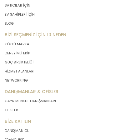
SATICILAR İÇİN
EV SAHİPLERİ İÇİN
BLOG
BİZİ SEÇMENİZ İÇİN 10 NEDEN
KÖKLÜ MARKA
DENEYİMLİ EKİP
GÜÇ BİRLİKTELİĞİ
HİZMET ALANLARI
NETWORKING
DANIŞMANLAR & OFİSLER
GAYRİMENKUL DANIŞMANLARI
OFİSLER
BİZE KATILIN
DANIŞMAN OL
FRANCHISE