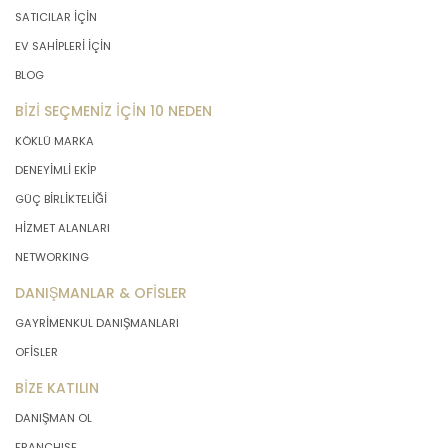
SATICILAR İÇİN
EV SAHİPLERİ İÇİN
BLOG
BİZİ SEÇMENİZ İÇİN 10 NEDEN
KÖKLÜ MARKA
DENEYİMLİ EKİP
GÜÇ BİRLİKTELİĞİ
HİZMET ALANLARI
NETWORKING
DANIŞMANLAR & OFİSLER
GAYRİMENKUL DANIŞMANLARI
OFİSLER
BİZE KATILIN
DANIŞMAN OL
FRANCHISE