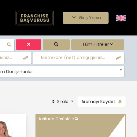
Giriş Yapın
Tüm Filtreler
iniz...
Metrekare (net) aralığı giriniz...
m Danışmanlar
Sırala
Aramayı Kaydet
Haritada Görüntüle