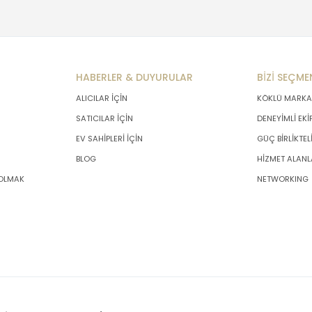
HABERLER & DUYURULAR
BİZİ SEÇME
ALICILAR İÇİN
KÖKLÜ MARKA
SATICILAR İÇİN
DENEYİMLİ EKİ
EV SAHİPLERİ İÇİN
GÜÇ BİRLİKTEL
BLOG
HİZMET ALANL
 OLMAK
NETWORKING