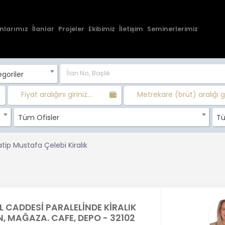
nlarımız
İlanlar
Projeler
Ekibimiz
İletişim
Seminerlerimiz
goriler
Fiyat aralığını giriniz...
Metrekare (brüt) aralığı gir
Tüm Ofisler
Tü
atip Mustafa Çelebi Kiralık
AL CADDESİ PARALELİNDE KİRALIK
, MAĞAZA. CAFE, DEPO - 32102