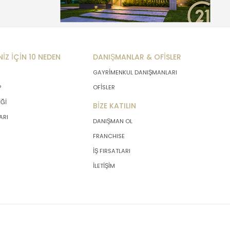
NİZ İÇİN 10 NEDEN
DANIŞMANLAR & OFİSLER
GAYRİMENKUL DANIŞMANLARI
P
OFİSLER
İĞİ
BİZE KATILIN
ARI
DANIŞMAN OL
FRANCHISE
İŞ FIRSATLARI
İLETİŞİM