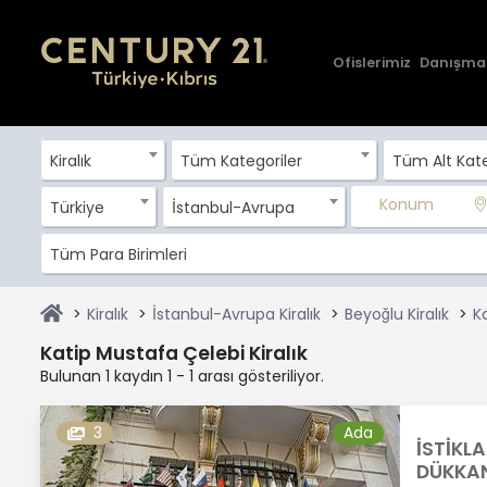
Ofislerimiz
Danışma
Kiralık
Tüm Kategoriler
Tüm Alt Kate
Konum
Türkiye
İstanbul-Avrupa
Tüm Para Birimleri
Kiralık
İstanbul-Avrupa Kiralık
Beyoğlu Kiralık
K
Katip Mustafa Çelebi Kiralık
Bulunan 1 kaydın 1 - 1 arası gösteriliyor.
3
Ada
İSTİKL
DÜKKAN