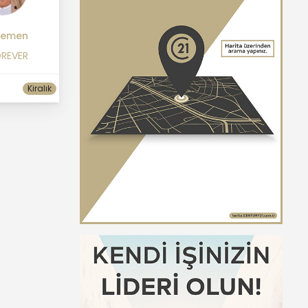
gemen
OREVER
Kiralık