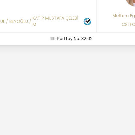
Meltem E
KATİP MUSTAFA ÇELEBİ
BUL
/
BEYOĞLU
/
M
C21 F
Portföy No: 32102