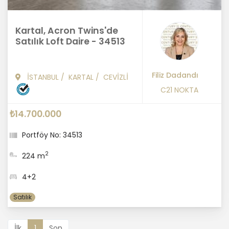
Kartal, Acron Twins'de
Satılık Loft Daire - 34513
Filiz Dadandı
İSTANBUL
/
KARTAL
/
CEVİZLİ
C21 NOKTA
₺14.700.000
Portföy No: 34513
2
224 m
4+2
Satılık
İlk
1
Son