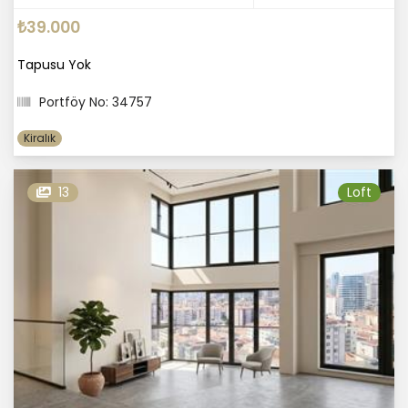
₺39.000
Tapusu Yok
Portföy No: 34757
Kiralık
13
Loft