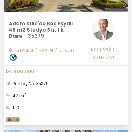
Adam Kule'de Boş Eşyalı
46 m2 Stüdyo Satılık
Daire - 35379
Barış Cehiz
İSTANBUL
/
KARTAL
/
CEVİZLİ
C21 MÜJDE
₺4.400.000
Portföy No: 35379
2
47 m
1+0
Satılık