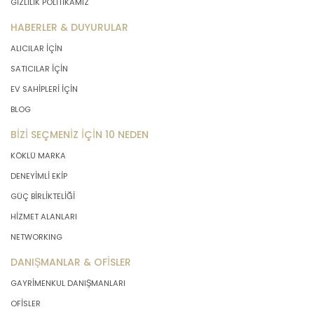
GİZLİLİK POLİTİKAMIZ
HABERLER & DUYURULAR
ALICILAR İÇİN
SATICILAR İÇİN
EV SAHİPLERİ İÇİN
BLOG
BİZİ SEÇMENİZ İÇİN 10 NEDEN
KÖKLÜ MARKA
DENEYİMLİ EKİP
GÜÇ BİRLİKTELİĞİ
HİZMET ALANLARI
NETWORKING
DANIŞMANLAR & OFİSLER
GAYRİMENKUL DANIŞMANLARI
OFİSLER