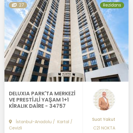
27
Rezidans
DELUXIA PARK'TA MERKEZİ
VE PRESTİJLİ YAŞAM 1+1
KİRALIK DAİRE - 34757
Suat Yakut
İstanbul-Anadolu
/
Kartal
/
Cevizli
C21 NOKTA