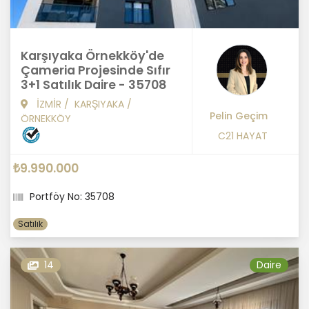
Karşıyaka Örnekköy'de
Çameria Projesinde Sıfır
3+1 Satılık Daire - 35708
İZMİR
/
KARŞIYAKA
/
Pelin Geçim
ÖRNEKKÖY
C21 HAYAT
₺9.990.000
Portföy No: 35708
Satılık
14
Daire