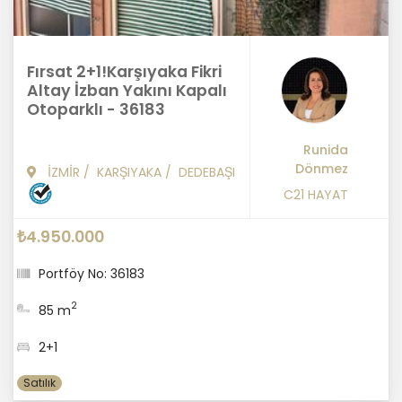
Fırsat 2+1!Karşıyaka Fikri
Altay İzban Yakını Kapalı
Otoparklı - 36183
Runida
Dönmez
İZMİR
/
KARŞIYAKA
/
DEDEBAŞI
C21 HAYAT
₺4.950.000
Portföy No: 36183
2
85 m
2+1
Satılık