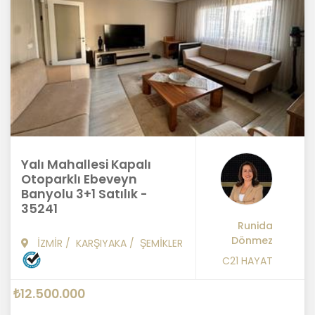
Yalı Mahallesi Kapalı
Otoparklı Ebeveyn
Banyolu 3+1 Satılık -
35241
Runida
Dönmez
İZMİR
/
KARŞIYAKA
/
ŞEMİKLER
C21 HAYAT
₺12.500.000