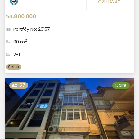
C21 HAYAT
₺4.800.000
Portföy No: 29157
2
90 m
2+1
Satılık
27
Daire