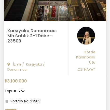
Karşıyaka Donanmacı
Mh.Satılık 2+1 Daire -
23509
Gözde
Kalanbaklı
Ütü
İzmir
/
Karşıyaka
/
Donanmacı
C21 HAYAT
₺3.100.000
Tapusu Yok
Portföy No: 23509