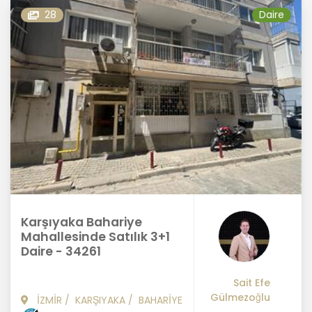
28
Daire
Karşıyaka Bahariye
Mahallesinde Satılık 3+1
Daire - 34261
Sait Efe
Gülmezoğlu
İZMİR
/
KARŞIYAKA
/
BAHARİYE