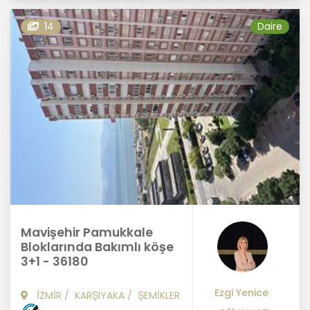
14
Daire
Mavişehir Pamukkale
Bloklarında Bakımlı köşe
3+1 - 36180
Ezgi Yenice
İZMİR
/
KARŞIYAKA
/
ŞEMİKLER