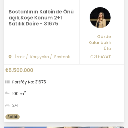
Bostanlının Kalbinde Önü
açık,Köşe Konum 2+1
Satılık Daire - 31675
Gözde
Kalanbaklı
Ütü
İzmir
/
Karşıyaka
/
Bostanlı
C21 HAYAT
₺5.500.000
Portföy No: 31675
2
100 m
2+1
Satılık