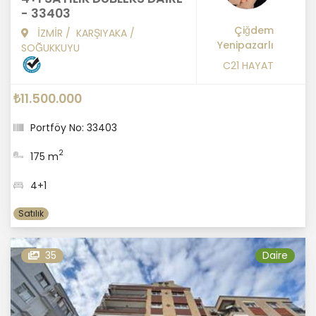
- 33403
Çiğdem
İZMİR
/
KARŞIYAKA
/
Yenipazarlı
SOĞUKKUYU
C21 HAYAT
₺11.500.000
Portföy No: 33403
2
175 m
4+1
Satılık
35
Daire