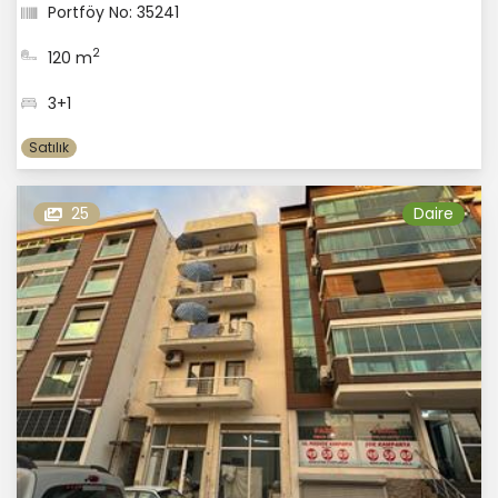
Portföy No: 35241
2
120 m
3+1
Satılık
25
Daire