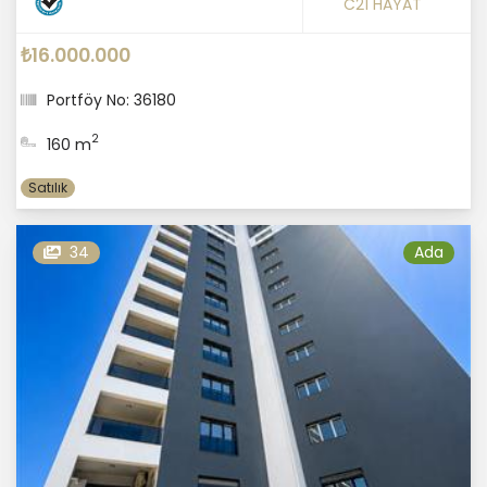
C21 HAYAT
₺16.000.000
Portföy No: 36180
2
160 m
Satılık
34
Ada