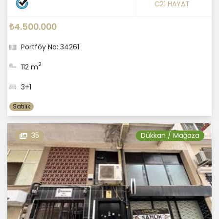
C21 HAYAT
₺4.500.000
Portföy No: 34261
2
112 m
3+1
Satılık
35
Dükkan / Mağaza