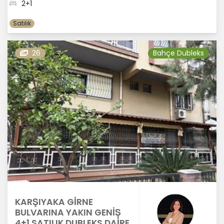
2+1
Satılık
26
Bahçe Dubleks
KARŞIYAKA GİRNE
BULVARINA YAKIN GENİŞ
4+1 SATILIK DUBLEKS DAİRE