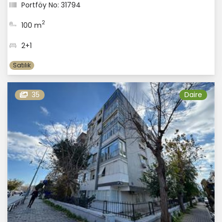
Portföy No: 31794
2
100 m
2+1
Satılık
35
Daire