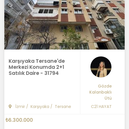
Karşıyaka Tersane'de
Merkezi Konumda 2+1
Satılık Daire - 31794
Gözde
Kalanbaklı
Ütü
İzmir
/
Karşıyaka
/
Tersane
C21 HAYAT
₺6.300.000