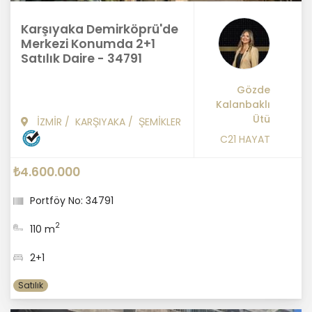
Karşıyaka Demirköprü'de
Merkezi Konumda 2+1
Satılık Daire - 34791
Gözde
Kalanbaklı
Ütü
İZMİR
/
KARŞIYAKA
/
ŞEMİKLER
C21 HAYAT
₺4.600.000
Portföy No: 34791
2
110 m
2+1
Satılık