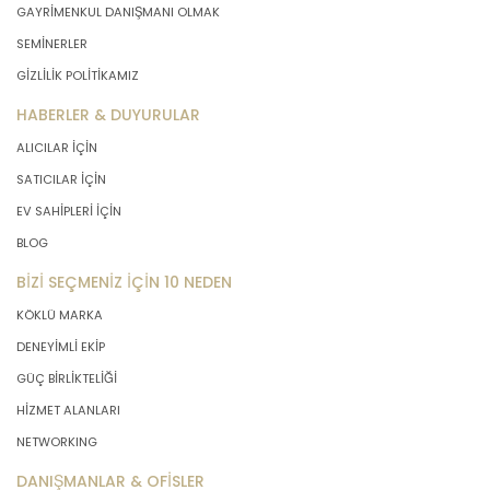
GAYRİMENKUL DANIŞMANI OLMAK
SEMİNERLER
GİZLİLİK POLİTİKAMIZ
HABERLER & DUYURULAR
ALICILAR İÇİN
SATICILAR İÇİN
EV SAHİPLERİ İÇİN
BLOG
BİZİ SEÇMENİZ İÇİN 10 NEDEN
KÖKLÜ MARKA
DENEYİMLİ EKİP
GÜÇ BİRLİKTELİĞİ
HİZMET ALANLARI
NETWORKING
DANIŞMANLAR & OFİSLER