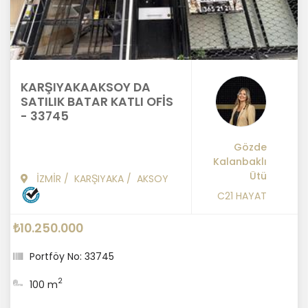
KARŞIYAKAAKSOY DA
SATILIK BATAR KATLI OFİS
- 33745
Gözde
Kalanbaklı
Ütü
İZMİR
/
KARŞIYAKA
/
AKSOY
C21 HAYAT
₺10.250.000
Portföy No: 33745
2
100 m