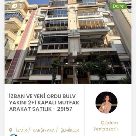
5
Daire
İZBAN VE YENİ ORDU BULV
YAKINI 2+1 KAPALI MUTFAK
ARAKAT SATILIK - 29157
Çiğdem
Yenipazarlı
İZMİR
/
KARŞIYAKA
/
ŞEMİKLER