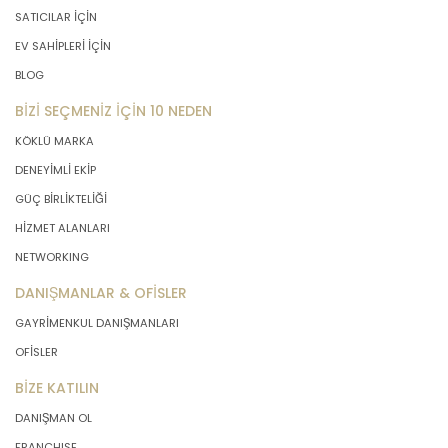
SATICILAR İÇİN
EV SAHİPLERİ İÇİN
BLOG
BİZİ SEÇMENİZ İÇİN 10 NEDEN
KÖKLÜ MARKA
DENEYİMLİ EKİP
GÜÇ BİRLİKTELİĞİ
HİZMET ALANLARI
NETWORKING
DANIŞMANLAR & OFİSLER
GAYRİMENKUL DANIŞMANLARI
OFİSLER
BİZE KATILIN
DANIŞMAN OL
FRANCHISE