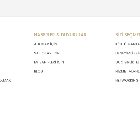
HABERLER & DUYURULAR
BİZİ SEÇME
ALICILAR İÇİN
KÖKLÜ MARKA
SATICILAR İÇİN
DENEYİMLİ EKİ
EV SAHİPLERİ İÇİN
GÜÇ BİRLİKTEL
BLOG
HİZMET ALANL
 OLMAK
NETWORKING