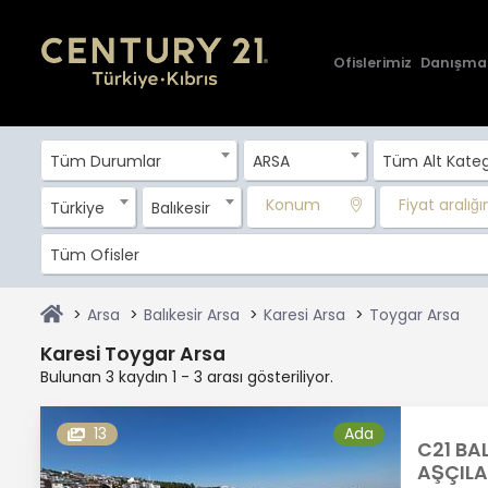
Ofislerimiz
Danışma
Tüm Durumlar
ARSA
Tüm Alt Kateg
Konum
Fiyat aralığını
Türkiye
Balıkesir
Tüm Ofisler
Arsa
Balıkesir Arsa
Karesi Arsa
Toygar Arsa
Karesi Toygar Arsa
Bulunan 3 kaydın 1 - 3 arası gösteriliyor.
13
Ada
C21 BA
AŞÇILA