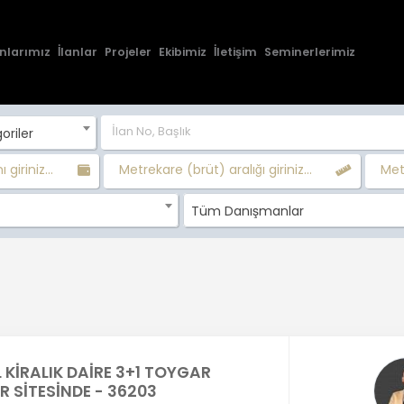
nlarımız
İlanlar
Projeler
Ekibimiz
İletişim
Seminerlerimiz
oriler
 giriniz...
Metrekare (brüt) aralığı giriniz...
Metr
Tüm Danışmanlar
L KİRALIK DAİRE 3+1 TOYGAR
R SİTESİNDE - 36203