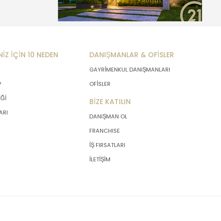
NİZ İÇİN 10 NEDEN
DANIŞMANLAR & OFİSLER
GAYRİMENKUL DANIŞMANLARI
P
OFİSLER
İĞİ
BİZE KATILIN
ARI
DANIŞMAN OL
FRANCHISE
İŞ FIRSATLARI
İLETİŞİM