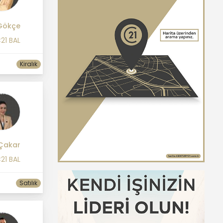
Gökçe
21 BAL
Kiralık
 Çakar
21 BAL
Satılık