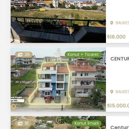
BALIKE
₺16.000
39
Konut + Ticaret
CENTUR
BALIKE
₺15.000.
18
Konut İmarlı
Century