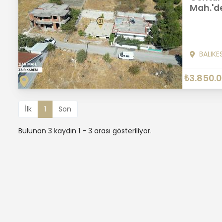
Mah.'de
BALIKE
₺3.850.
İlk
1
Son
Bulunan 3 kaydın 1 - 3 arası gösteriliyor.