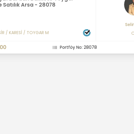
 Satılık Arsa - 28078
Seli
SİR
/
KARESİ
/
TOYGAR M
C
000
Portföy No: 28078