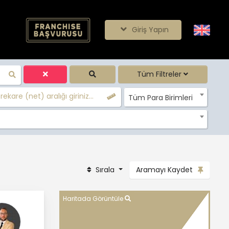
Giriş Yapın
Tüm Filtreler
ekare (net) aralığı giriniz...
Tüm Para Birimleri
Sırala
Aramayı Kaydet
Haritada Görüntüle