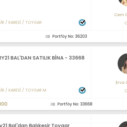
Cem 
SİR
/
KARESİ
/
TOYGAR
C
Portföy No: 36203
Y21 BAL'DAN SATILIK BİNA - 33668
Erva
SİR
/
KARESİ
/
TOYGAR M
C
000
Portföy No: 33668
21 Bal'dan Balıkesir Toygar