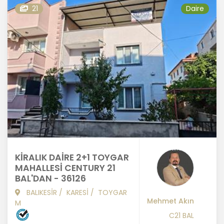
21
Daire
KİRALIK DAİRE 2+1 TOYGAR
MAHALLESİ CENTURY 21
BAL'DAN - 36126
BALIKESİR
/
KARESİ
/
TOYGAR
Mehmet Akın
M
C21 BAL