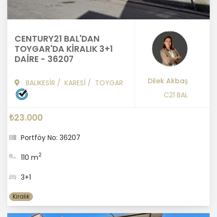
CENTURY21 BAL'DAN
TOYGAR'DA KİRALIK 3+1
DAİRE - 36207
Dilek Akbaş
BALIKESİR
/
KARESİ
/
TOYGAR
C21 BAL
₺23.000
Portföy No: 36207
2
110 m
3+1
Kiralık