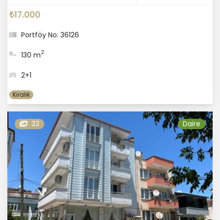
₺17.000
Portföy No: 36126
2
130 m
2+1
Kiralık
33
Daire