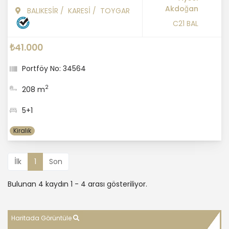
Akdoğan
BALIKESİR
/
KARESİ
/
TOYGAR
C21 BAL
₺41.000
Portföy No: 34564
2
208 m
5+1
Kiralık
İlk
1
Son
Bulunan 4 kaydın 1 - 4 arası gösteriliyor.
Haritada Görüntüle