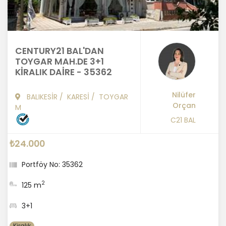
CENTURY21 BAL'DAN
TOYGAR MAH.DE 3+1
KİRALIK DAİRE - 35362
Nilüfer
BALIKESİR
/
KARESİ
/
TOYGAR
Orçan
M
C21 BAL
₺24.000
Portföy No: 35362
2
125 m
3+1
Kiralık