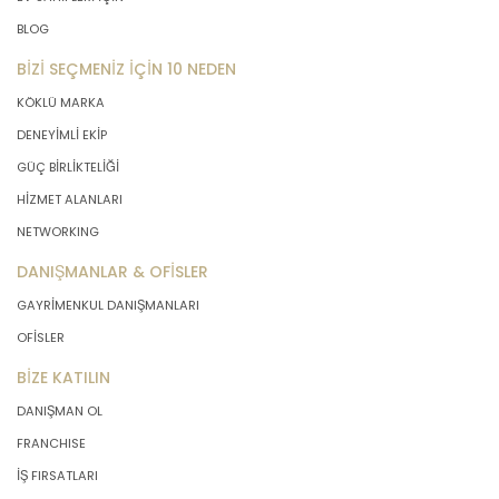
BLOG
BİZİ SEÇMENİZ İÇİN 10 NEDEN
KÖKLÜ MARKA
DENEYİMLİ EKİP
GÜÇ BİRLİKTELİĞİ
HİZMET ALANLARI
NETWORKING
DANIŞMANLAR & OFİSLER
GAYRİMENKUL DANIŞMANLARI
OFİSLER
BİZE KATILIN
DANIŞMAN OL
FRANCHISE
İŞ FIRSATLARI